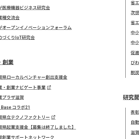
省
が医療機器ビジネス研究会
次
業種交流会
省
がオープンイノベーションフォーラム
中小
のづくりIoT研究会
中小
促
・創業
び
脱
賀県ローカルベンチャー創出支援金
業・創業ナビゲート事業
研究
業プラザ滋賀
z Base コラボ21
表
賀県立テクノファクトリー
自
賀県起業支援金【募集は終了しました】
滋
賀創業サポートネットワーク