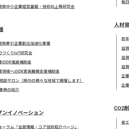
毎
賀県中小企業経営基盤・技術向上等研究会
人材
援
若
賀県牽引企業創出加速化事業
滋
のづくりIoT研究会
滋
業のDX推進補助金
滋
業現場へのDX実装展開支援補助金
企業
X相談サロン（県内の様々な地域で開催します）
企
X事例の紹介
CO2
プンイノベーション
省
ォーラム「会員情報・コア技術紹介ページ」