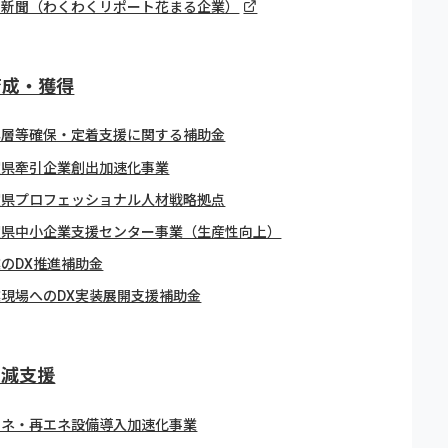
日新聞（わくわくリポート花まる企業）
育成・獲得
年層等確保・定着支援に関する補助金
賀県牽引企業創出加速化事業
賀県プロフェッショナル人材戦略拠点
賀県中小企業支援センター事業（生産性向上）
のDX推進補助金
業現場へのDX実装展開支援補助金
削減支援
エネ・再エネ設備導入加速化事業