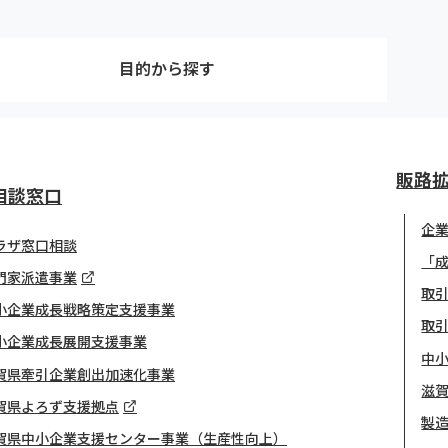
目的から探す
販路
相談窓口
企
ラザ窓口相談
「
門家派遣事業
取引
小企業成長戦略策定支援事業
取
小企業成長展開支援事業
中
賀県牽引企業創出加速化事業
滋
賀県よろず支援拠点
製
賀県中小企業支援センター事業（生産性向上）