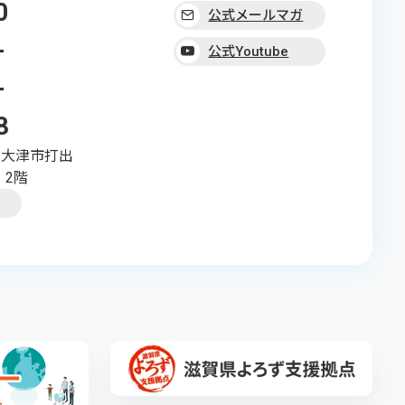
0
公式メールマガ
-
ジン
公式Youtube
-
8
県大津市打出
 2階