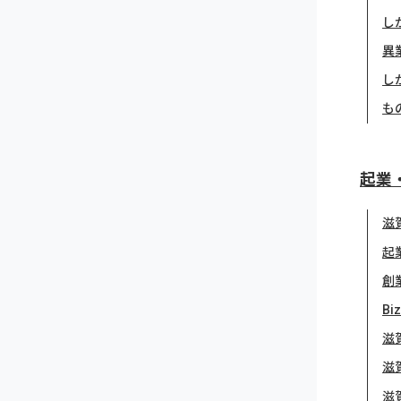
し
異
し
も
起業
滋
起
創
Bi
滋
滋
滋