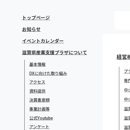
トップページ
お知らせ
イベントカレンダー
滋賀県産業支援プラザについて
経営
基本情報
プ
DXに向けた取り組み
専
アクセス
中
資料提供
中
決算書票類
滋
事業計画等
公式Youtube
滋
アンケート
滋