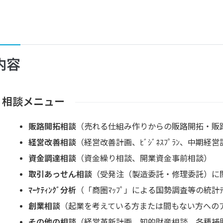
内容
相談メニュー
販路開拓相談
（売れる仕組み作りからの販路開拓・販
経営改善相談
（経営改善計画、ﾋﾞｼﾞﾈｽﾌﾟﾗﾝ、中期経
資金調達相談
（資金繰り相談、開業資金事前相談）
取引あっせん相談
（受発注（製造委託・修理委託）に
ﾏｰｹﾃｨﾝｸﾞ分析
（「商圏ﾏｯﾌﾟ」による国勢調査等の統計ﾃﾞ
創業相談
（起業を考えている方または間もない方への
その他の相談
（経営革新計画、知的財産相談、各種補助