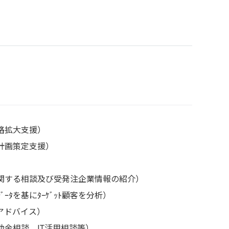
路拡大支援）
営計画策定支援）
関する相談及び受発注企業情報の紹介）
ｰﾀを基にﾀｰｹﾞｯﾄ顧客を分析）
アドバイス）
金相談、IT活用相談等）