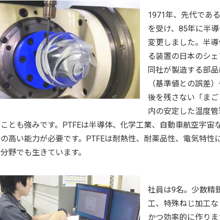
1971年、先代で
を受け、85年に半
変更しました。半導
る装置の日本のシェ
同社が製造する部品
（基準値との誤差）
後を残さない「まご
内の安定した温度管
ことも強みです。PTFEは半導体、化学工業、自動車航空宇
の高い能力が必要です。PTFEは耐熱性、耐薬品性、電気特
分野でも生きています。
社員は9名。少数精
工、特殊ねじ加工な
かつ効率的に作りま