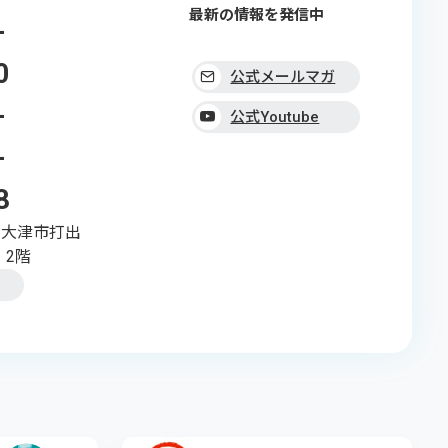
最新の情報を発信中
-
0
公式メールマガ
-
ジン
公式Youtube
-
8
県大津市打出
 2階