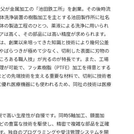
ある父が金属加工の「池田鉄工所」を創業。その後時流
導体洗浄装置の樹脂加工を主とする池田製作所に社名
体の製造工程のひとつ、薬液による洗浄に用いられ
アは高く、その部品には高い精度が求められます。
は、創業以来培ってきた知識と技術により幾何公差
やばらつきが極めて少なく、切削した表面に刃物の
ころある職人技」が光るのが特長です。また、工場
理が可能で、フッ素樹脂（PTFE）加工を得意とする
宙などの先端技術を支える重要な材料で、切削に技術者
性に優れ医療機器にも使われるため、同社の技術は医療
鋭で高い生産性が自慢です。同時5軸加工、鏡面加
どの豊富な技術を駆使し、精密で複雑な部品を正確
す。独自のプログラミングや受注管理システムを開