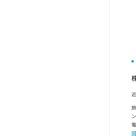
株
電
同