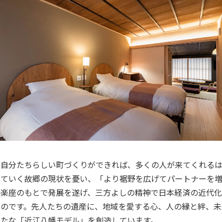
自分たちらしい町づくりができれば、多くの人が来てくれる
ていく故郷の現状を憂い、「より裾野を広げてパートナーを増
楽座のもとで発展を遂げ、三方よしの精神で日本経済の近代
のです。先人たちの遺産に、地域を愛する心、人の縁と絆、未来
たな「近江八幡モデル」を創造しています。