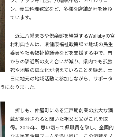
プ、ナッツ専門店、八幡帆布店、ネイルサロ
ン、養生料理教室など、多様な店舗が軒を連ね
ています。
近江八幡まちや倶楽部を経営するWallabyの宮
村利典さんは、県健康福祉政策課で地域の民生
委員や社会福祉協議会などを支援する中で、昔
からの隣近所の支え合いが減り、県内でも孤独
死や地域の孤立化が増えていることを懸念。土
日に地元の地域活動に参加しながら、サポータ
ようになりました。
折しも、仲屋町にある江戸期創業の広大な酒
蔵が処分されると聞いた祖父と父がこれを取
得。2015年、思い切って県職員を辞し、全国的
な古民家活用ブームを追い風に、この酒蔵をノ