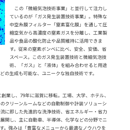
この「微細気泡技術事業」と並行して注力し
ているのが「ガス発生装置技術事業」。特殊な
中空糸膜フィルター「窒素富化膜」を通して圧
縮空気から高濃度の窒素ガスを分離し、工業製
品や食品の酸化防止や品質維持に活用できま
す。従来の窒素ボンベに比べ、安全、安価、省
スペース。このガス発生装置技術と微細気泡技
術、「ガス」と「液体」を組み合わせると用途
どの生成も可能な、ユニークな独自技術です。
に創業し、79年に滋賀に移転。工場、大学、ホテル、
ーのクリーンルームなどの自動制御や計装ソリューシ
時流に即した先進的な洗浄技術、省エネルギー・省力
を展開し、主に自動車、半導体、化学などの分野でニ
す。強みは「豊富なメニューから最適なノウハウを