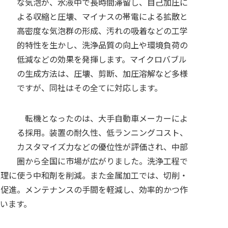
な気泡が、水液中で長時間滞留し、自己加圧に
よる収縮と圧壊、マイナスの帯電による拡散と
高密度な気泡群の形成、汚れの吸着などの工学
的特性を生かし、洗浄品質の向上や環境負荷の
低減などの効果を発揮します。マイクロバブル
の生成方法は、圧壊、剪断、加圧溶解など多様
ですが、同社はその全てに対応します。
転機となったのは、大手自動車メーカーによ
る採用。装置の耐久性、低ランニングコスト、
カスタマイズ力などの優位性が評価され、中部
圏から全国に市場が広がりました。洗浄工程で
処理に使う中和剤を削減。また金属加工では、切削・
を促進。メンテナンスの手間を軽減し、効率的かつ作
います。