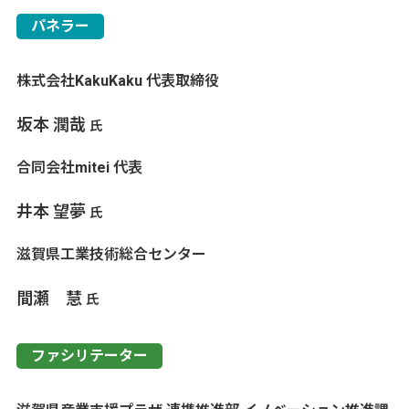
パネラー
株式会社KakuKaku 代表取締役
坂本 潤哉
氏
合同会社mitei 代表
井本 望夢
氏
滋賀県工業技術総合センター
間瀬 慧
氏
ファシリテーター