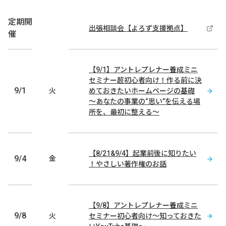
定期開
出張相談会【よろず支援拠点】
催
【9/1】アントレプレナー養成ミニ
セミナー
超初心者向け！作る前に決
9/1
火
めておきたいホームページの基礎
～あなたの事業の“思い”を伝える場
所を、最初に整える～
【8/21&9/4】起業前後に知りたい
9/4
金
！やさしい著作権のお話
【9/8】アントレプレナー養成ミニ
9/8
火
セミナー
初心者向け～知っておきた