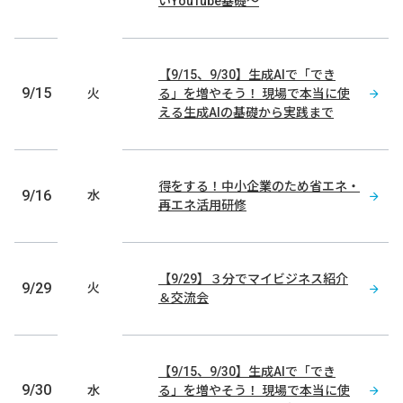
いYouTube基礎～
【9/15、9/30】生成AIで「でき
9/15
火
る」を増やそう！
現場で本当に使
える生成AIの基礎から実践まで
得をする！中小企業のため省エネ・
9/16
水
再エネ活用研修
【9/29】３分でマイビジネス紹介
9/29
火
＆交流会
【9/15、9/30】生成AIで「でき
9/30
水
る」を増やそう！
現場で本当に使