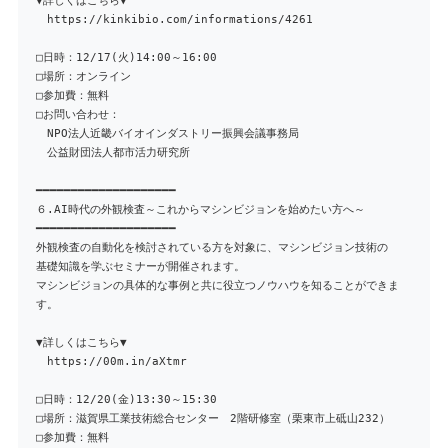
▼詳しくはこちら▼
https://kinkibio.com/informations/4261
□日時：12/17(火)14:00～16:00
□場所：オンライン
□参加費：無料
□お問い合わせ：
NPO法人近畿バイオインダストリー振興会議事務局
公益財団法人都市活力研究所
━━━━━━━━━━━━━━━━━━━━
６.AI時代の外観検査～これからマシンビジョンを始めたい方へ～
━━━━━━━━━━━━━━━━━━━━
外観検査の自動化を検討されている方を対象に、マシンビジョン技術の
基礎知識を学ぶセミナーが開催されます。
マシンビジョンの具体的な事例と共に役立つノウハウを知ることができま
す。
▼詳しくはこちら▼
https://00m.in/aXtmr
□日時：12/20(金)13:30～15:30
□場所：滋賀県工業技術総合センター 2階研修室（栗東市上砥山232）
□参加費：無料