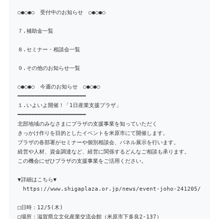
○●○●○ 受付中のお知らせ ○●○●○
７.補助金一覧
８.セミナー・相談会一覧
９.その他のお知らせ一覧
○●○●○ 今週のお知らせ ○●○●○
━━━━━━━━━━━━━━━━━━━━
１.いよいよ開催！「1日産業支援プラザ」
━━━━━━━━━━━━━━━━━━━━
北部地域のみなさまにプラザの支援事業を知っていただく
きっかけ作りを目的としたイベントを米原市にて開催します。
プラザの各部署がセミナーや個別相談会、パネル展示を行います。
経営や人材、資金調達など、経営に関係するどんなご相談も承ります。
この機会にぜひプラザの支援事業をご活用ください。
▼詳細はこちら▼
https://www.shigaplaza.or.jp/news/event-joho-241205/
□日時：12/5(木)
□場所：滋賀県立文化産業交流会館（米原市下多良2-137）