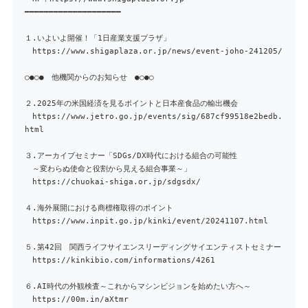
━━━━━━━━━━━━━━━━━━━━
１.いよいよ開催！「1日産業支援プラザ」
https://www.shigaplaza.or.jp/news/event-joho-241205/
○●○● 他機関からのお知らせ ●○●○
２.2025年の米国経済を見るポイントと日本産食品の輸出機会
https://www.jetro.go.jp/events/sig/687cf99518e2bedb.
html
３.アーカイブセミナー「SDGs/DX時代における組合の可能性
～変わらぬ使命と役割から見える組合事業～」
https://chuokai-shiga.or.jp/sdgsdx/
４.海外展開における商標権取得のポイント
https://www.inpit.go.jp/kinki/event/20241107.html
５.第42回 関西ライフサイエンスリーディングサイエンティストセミナー
https://kinkibio.com/informations/4261
６.AI時代の外観検査～これからマシンビジョンを始めたい方へ～
https://00m.in/aXtmr