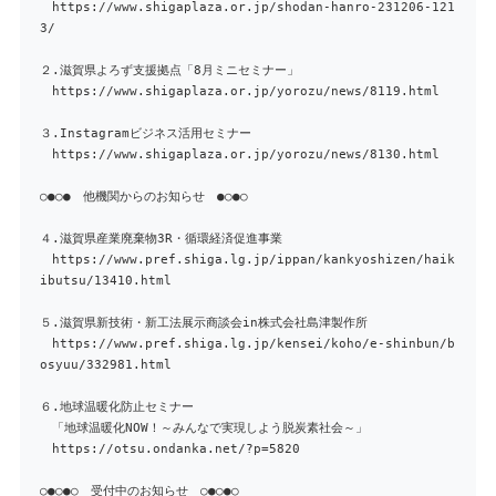
https://www.shigaplaza.or.jp/shodan-hanro-231206-121
3/
２.滋賀県よろず支援拠点「8月ミニセミナー」
https://www.shigaplaza.or.jp/yorozu/news/8119.html
３.Instagramビジネス活用セミナー
https://www.shigaplaza.or.jp/yorozu/news/8130.html
○●○● 他機関からのお知らせ ●○●○
４.滋賀県産業廃棄物3R・循環経済促進事業
https://www.pref.shiga.lg.jp/ippan/kankyoshizen/haik
ibutsu/13410.html
５.滋賀県新技術・新工法展示商談会in株式会社島津製作所
https://www.pref.shiga.lg.jp/kensei/koho/e-shinbun/b
osyuu/332981.html
６.地球温暖化防止セミナー
「地球温暖化NOW！～みんなで実現しよう脱炭素社会～」
https://otsu.ondanka.net/?p=5820
○●○●○ 受付中のお知らせ ○●○●○