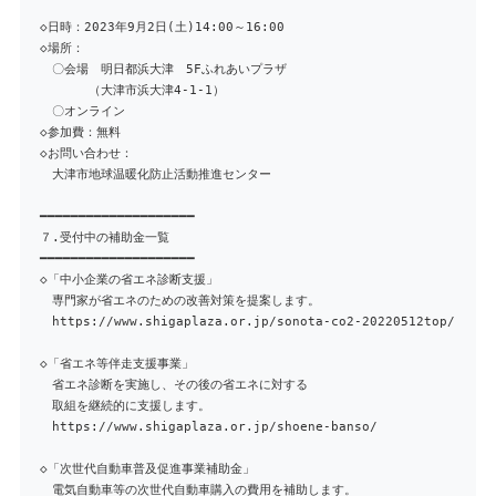
◇日時：2023年9月2日(土)14:00～16:00
◇場所：
〇会場 明日都浜大津 5Fふれあいプラザ
（大津市浜大津4-1-1）
〇オンライン
◇参加費：無料
◇お問い合わせ：
大津市地球温暖化防止活動推進センター
━━━━━━━━━━━━━━━━━━━━
７.受付中の補助金一覧
━━━━━━━━━━━━━━━━━━━━
◇「中小企業の省エネ診断支援」
専門家が省エネのための改善対策を提案します。
https://www.shigaplaza.or.jp/sonota-co2-20220512top/
◇「省エネ等伴走支援事業」
省エネ診断を実施し、その後の省エネに対する
取組を継続的に支援します。
https://www.shigaplaza.or.jp/shoene-banso/
◇「次世代自動車普及促進事業補助金」
電気自動車等の次世代自動車購入の費用を補助します。