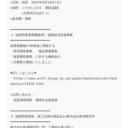
◇日時：初回 2023年9月14日(木)
◇場所：コラボしが21 3階会議室
（大津市打出浜2-1）
◇参加費：無料
━━━━━━━━━━━━━━━━━━━━
４.滋賀県産業廃棄物3R・循環経済促進事業
━━━━━━━━━━━━━━━━━━━━
産業廃棄物の3R推進に関係する
「研究開発事業」「施設整備事業」
「販路開拓事業」に対する補助金の
二次募集が開始いたしました。
▼詳しくはこちら▼
https://www.pref.shiga.lg.jp/ippan/kankyoshizen/haik
ibutsu/13410.html
◇お問い合わせ：
琵琶湖環境部 循環社会推進課
━━━━━━━━━━━━━━━━━━━━
５.滋賀県新技術・新工法展示商談会in株式会社島津製作所
━━━━━━━━━━━━━━━━━━━━
株式会社島津製作所に対して県内企業の持つ