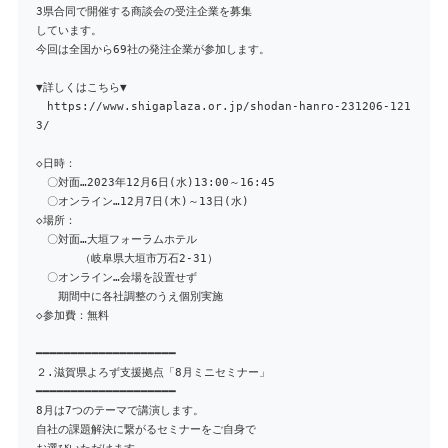
3県合同で開催する商談会の受注企業を募集
しています。
今回は全国から69社の発注企業が参加します。
▼詳しくはこちら▼
https://www.shigaplaza.or.jp/shodan-hanro-231206-121
3/
◇日時：
〇対面…2023年12月6日(水)13:00～16:45
〇オンライン…12月7日(木)～13日(水)
◇場所：
〇対面…大垣フォーラムホテル
（岐阜県大垣市万石2-31）
〇オンライン…会場を設置せず
期間中に各社調整のうえ個別実施
◇参加費：無料
━━━━━━━━━━━━━━━━━━━━
２.滋賀県よろず支援拠点「8月ミニセミナー」
━━━━━━━━━━━━━━━━━━━━
8月は7つのテーマで講演します。
自社の課題解決に繋がるセミナーをご自身で