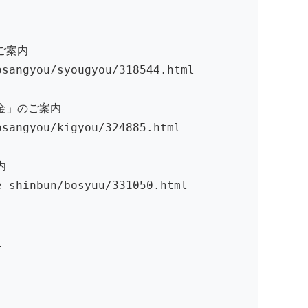
ご案内
osangyou/syougyou/318544.html
金」のご案内
osangyou/kigyou/324885.html
内
e-shinbun/bosyuu/331050.html
l