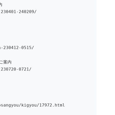
内
-230401-240209/
n-230412-0515/
ご案内
-230720-0721/
osangyou/kigyou/17972.html