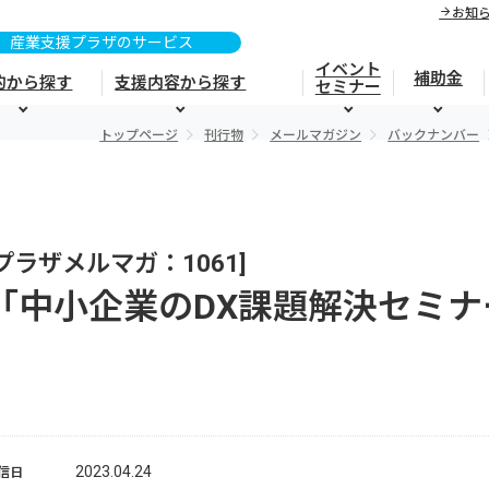
お知
イベント
補助金
的から探す
支援内容から探す
セミナー
トップページ
刊行物
メールマガジン
バックナンバー
[プラザメルマガ：1061]
「中小企業のDX課題解決セミ
2023.04.24
信日