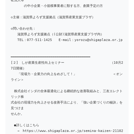
祉法人等
の中小企業・小規模事業者に類する方、創業予定の方
◇主催：滋賀県よろず支援拠点（滋賀県産業支援プラザ）
◇問い合わせ先：
滋賀県よろず支援拠点（(公財)滋賀県産業支援プラザ内）
TEL：077-511-1425 E-mail：yorozu@shigaplaza.or.jp
━━━━━━━━━━━━━━━━━━━━━━━━━━━━━━━━━━━━━━
[２] しが産業生産性向上セミナー （10月2
7日開催）
「現場力・企業力の向上をめざして！」 ＜オン
ライン＞
株式会社イシダの全体最適化による継続的な改善取組みと、三友エレクト
リック株
式会社の現場力を向上させる改善手法により、「強い企業づくりの秘訣」を
見つけま
せんか。
●詳しくはこちら
→ https://www.shigaplaza.or.jp/semina-kaizen-21102