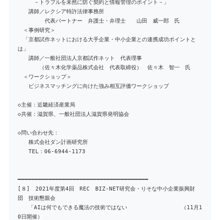
－トラブルを未然に防ぐ契約と情報管理のポイント－」
講師／レクシア特許法律事務所
代表パートナー 弁護士・弁理士 山田 威一郎 氏
＜事例研究＞
「京都試作ネットにおける大手企業・中小企業との連携成功ポイントと
は」
講師／一般社団法人京都試作ネット 代表理事
（佐々木化学薬品株式会社 代表取締役） 佐々木 智一 氏
＜ワークショップ＞
ビジネスマッチングに向けた強み相互評価ワークショップ
◇主催：近畿経済産業局
◇共催：滋賀県、一般社団法人滋賀県発明協会
◇問い合わせ先：
株式会社ダン計画研究所
TEL：06-6944-1173
━━━━━━━━━━━━━━━━━━━━━━━━━━━━━━━━━━━━━━
[８] 2021年度第4回 REC BIZ-NET研究会・りそな中小企業振興財
団 技術懇親会
「AIは何でもできる魔法の技術ではない （11月1
0日開催）