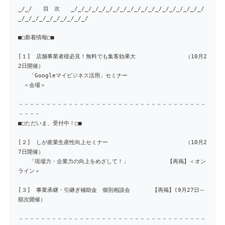
_/_/ 目 次 _/_/_/_/_/_/_/_/_/_/_/_/_/_/_/_/_/_/_/
_/_/_/_/_/_/_/_/_/_/
■□新着情報□■
[１] 店舗事業者様必見！無料でも集客効果大 （10月2
2日開催）
「Googleマイビジネス活用」セミナー
＜会場＞
－－－－－－－－－－－－－－－－－－－－－－－－－－－－－－－－－－
－－－－
■□ただいま、受付中！□■
[２] しが産業生産性向上セミナー （10月2
7日開催）
「現場力・企業力の向上をめざして！」 【再掲】＜オン
ライン＞
[３] 事業承継・引継ぎ補助金 個別相談会 【再掲】(9月27日～
順次開催）
－－－－－－－－－－－－－－－－－－－－－－－－－－－－－－－－－－