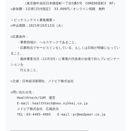
（東京都中央区日本橋室町一丁目5番5号 COREDO室町3 8F）
◇参加費：1日券[日付指定] 33,000円／オンライン視聴 無料
＜ピッチコンテスト募集概要＞
◇申込期限：2021年10月12日（火）
◇応募条件：
・事業領域が、ヘルステックであること。
・応募時点でサービスインをしている、もしくは日程が明確になってい
ること。
・最終審査当日（12月3日）に事業の代表者が会場で自らプレゼンテー
ションを
行えること。
◇主催：日本経済新聞社、メドピア株式会社
◇問い合わせ先：
Healthtech/SUM 運営
E-mail：healthtech@nex.nikkei.co.jp
メドピア株式会社 広報担当
TEL：03-4405-4905 E-mail：pr@medpeer.co.jp