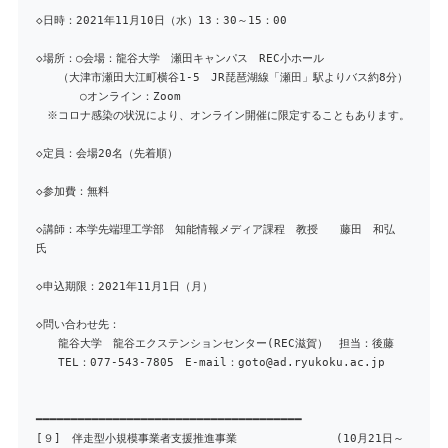
◇日時：2021年11月10日（水）13：30～15：00
◇場所：○会場：龍谷大学 瀬田キャンパス REC小ホール
（大津市瀬田大江町横谷1-5 JR琵琶湖線「瀬田」駅よりバス約8分）
○オンライン：Zoom
※コロナ感染の状況により、オンライン開催に限定することもあります。
◇定員：会場20名（先着順）
◇参加費：無料
◇講師：本学先端理工学部 知能情報メディア課程 教授 藤田 和弘
氏
◇申込期限：2021年11月1日（月）
◇問い合わせ先：
龍谷大学 龍谷エクステンションセンター(REC滋賀） 担当：後藤
TEL：077-543-7805 E-mail：goto@ad.ryukoku.ac.jp
━━━━━━━━━━━━━━━━━━━━━━━━━━━━━━━━━━━━━━
[９] 伴走型小規模事業者支援推進事業 (10月21日～