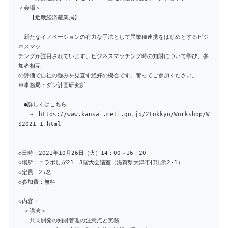
＜会場＞
【近畿経済産業局】
新たなイノベーションの有力な手法として異業種連携をはじめとするビジ
ネスマッ
チングが注目されています。ビジネスマッチング時の知財について学び、参
加者相互
の評価で自社の強みを見直す絶好の機会です。奮ってご参加ください。
※事務局：ダン計画研究所
●詳しくはこちら
→ https://www.kansai.meti.go.jp/2tokkyo/Workshop/W
S2021_1.html
◇日時：2021年10月26日（火）14：00～16：20
◇場所：コラボしが21 3階大会議室（滋賀県大津市打出浜2-1）
◇定員：25名
◇参加費：無料
◇内容：
＜講演＞
「共同開発の知財管理の注意点と実務