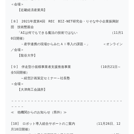
＜会場＞
【近畿経済産業局】
[８] 2021年度第4回 REC BIZ-NET研究会・りそな中小企業振興財
団 技術懇親会
「AIは何でもできる魔法の技術ではない （11月1
0日開催）
－産学連携の現場からみたＡＩ導入の課題－」 ＜オンライン
／会場＞
【龍谷大学】
[９] 伴走型小規模事業者支援推進事業 (10月21日～
全5回開催）
～経営計画策定セミナー～社長塾
＜会場＞
【大津商工会議所】
－－－－－－－－－－－－－－－－－－－－－－－－－－－－－－－－－－
－－－－
≪ 他機関からのお知らせ（県外）≫
[10] ロボット導入総合サポートのご案内 （11月26日、12
月10日開催）