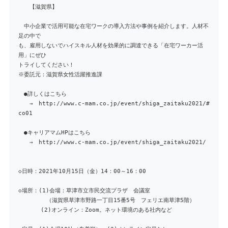
【滋賀県】
中小企業で活用可能な在宅ワークの導入方法や事例を紹介します。人材不
足の中で
も、雇用しないでハイスキル人材を効果的に調達できる「在宅ワーカー活
用」にぜひ
トライしてください！
※委託元：滋賀県女性活躍推進課
●詳しくはこちら
→ http://www.c-mam.co.jp/event/shiga_zaitaku2021/#
co01
●キャリアマムHPはこちら
→ http://www.c-mam.co.jp/event/shiga_zaitaku2021/
◇日時：2021年10月15日（金）14：00～16：00
◇場所：(1)会場：草津市立市民交流プラザ 会議室
（滋賀県草津市野路一丁目15番5号 フェリエ南草津5階）
(2)オンライン：Zoom。ネット環境のある社内など