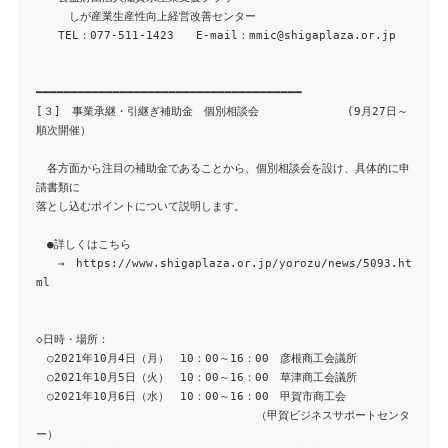
しが産業生産性向上経営改善センター
TEL：077-511-1423 E-mail：mmic@shigaplaza.or.jp
━━━━━━━━━━━━━━━━━━━━━━━━━━━━━━━━━━━━━━
[３] 事業承継・引継ぎ補助金 個別相談会 (9月27日～
順次開催）
各方面から注目の補助金であることから、個別相談会を設け、具体的に申
請書類に
落とし込むポイントについて説明します。
●詳しくはこちら
→ https://www.shigaplaza.or.jp/yorozu/news/5093.ht
ml
◇日時・場所：
○2021年10月4日（月） 10：00～16：00 彦根商工会議所
○2021年10月5日（火） 10：00～16：00 草津商工会議所
○2021年10月6日（水） 10：00～16：00 甲賀市商工会
（甲賀ビジネスサポートセンタ
ー）