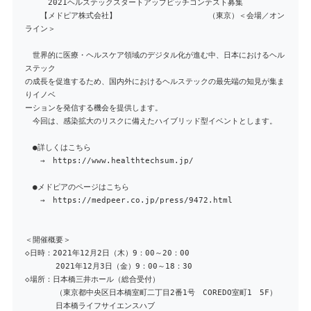
2021ヘルステックスタートアップピッチコンテスト募集
【メドピア株式会社】 （東京）＜会場／オン
ライン＞
世界的に医療・ヘルスケア領域のデジタル化が進む中、日本におけるヘル
ステック
の成長を促進するため、国内外におけるヘルステックの最先端の知見が集ま
りイノベ
ーションを発信する機会を提供します。
今回は、感染拡大のリスクに備えたハイブリッド型イベントとします。
●詳しくはこちら
→ https://www.healthtechsum.jp/
●メドピアのページはこちら
→ https://medpeer.co.jp/press/9472.html
＜開催概要＞
◇日時：2021年12月2日（木）9：00～20：00
2021年12月3日（金）9：00～18：30
◇場所：日本橋三井ホール（総合受付）
（東京都中央区日本橋室町二丁目2番1号 COREDO室町1 5F）
日本橋ライフサイエンスハブ