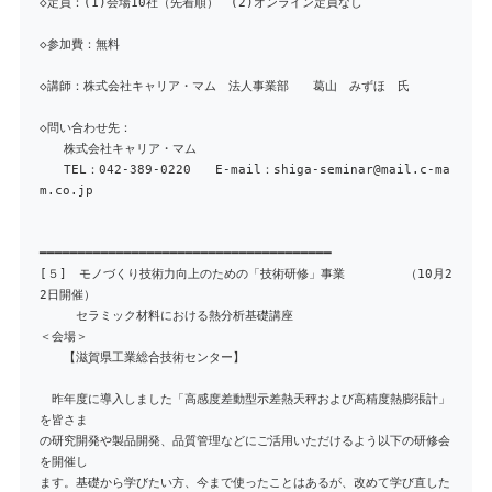
◇定員：(1)会場10社（先着順） (2)オンライン定員なし
◇参加費：無料
◇講師：株式会社キャリア・マム 法人事業部 葛山 みずほ 氏
◇問い合わせ先：
株式会社キャリア・マム
TEL：042-389-0220 E-mail：shiga-seminar@mail.c-ma
m.co.jp
━━━━━━━━━━━━━━━━━━━━━━━━━━━━━━━━━━━━━━
[５] モノづくり技術力向上のための「技術研修」事業 （10月2
2日開催）
セラミック材料における熱分析基礎講座
＜会場＞
【滋賀県工業総合技術センター】
昨年度に導入しました「高感度差動型示差熱天秤および高精度熱膨張計」
を皆さま
の研究開発や製品開発、品質管理などにご活用いただけるよう以下の研修会
を開催し
ます。基礎から学びたい方、今まで使ったことはあるが、改めて学び直した