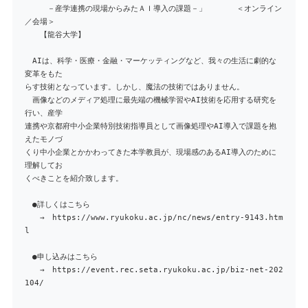
－産学連携の現場からみたＡＩ導入の課題－」 ＜オンライン
／会場＞
【龍谷大学】
AIは、科学・医療・金融・マーケッティングなど、我々の生活に劇的な
変革をもた
らす技術となっています。しかし、魔法の技術ではありません。
画像などのメディア処理に最先端の機械学習やAI技術を応用する研究を
行い、産学
連携や京都府中小企業特別技術指導員として画像処理やAI導入で課題を抱
えたモノづ
くり中小企業とかかわってきた本学教員が、現場感のあるAI導入のために
理解してお
くべきことを紹介致します。
●詳しくはこちら
→ https://www.ryukoku.ac.jp/nc/news/entry-9143.htm
l
●申し込みはこちら
→ https://event.rec.seta.ryukoku.ac.jp/biz-net-202
104/