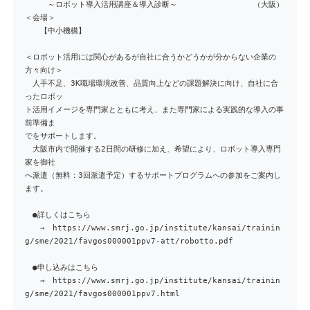
～ロボット導入活用講座＆導入診断～ （大阪）
＜会場＞
【中小機構】
＜ロボット活用には関心があるが自社に合うかどうかが分からない企業の
方々向け＞
人手不足、3K職場環境改善、品質向上などの課題解決に向け、自社に合
ったロボッ
ト活用イメージを専門家とともに考え、また専門家による実践的な導入の事
前準備ま
でをサポートします。
大阪市内で開催する2日間の研修に加え、希望により、ロボット導入専門
家を御社
へ派遣（無料：3回派遣予定）するサポートプログラムへの参加をご案内し
ます。
●詳しくはこちら
→ https://www.smrj.go.jp/institute/kansai/trainin
g/sme/2021/favgos000001ppv7-att/robotto.pdf
●申し込みはこちら
→ https://www.smrj.go.jp/institute/kansai/trainin
g/sme/2021/favgos000001ppv7.html