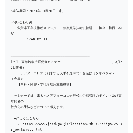
◇申込期限：2021年10月20日（水）
◇問い合わせ先：
滋賀県工業技術総合センター 信楽窯業技術試験場 担当：植西、神
屋
TEL：0748-82-1155
━━━━━━━━━━━━━━━━━━━━━━━━━━━━━━━━━━━━━━
[６] 高年齢者活躍促進セミナー （10月2
2日開催）
アフターコロナに到来する人手不足時代！企業は何をすべきか？
＜会場＞
【高齢・障害・求職者雇用支援機構】
セミナーでは、来るべきアフターコロナ時代の労務管理のポイント及び高
年齢者の
戦力化の手法などについて考えます。
●詳しくはこちら
→ https://www.jeed.go.jp/location/shibu/shiga/25_k
s_workshop.html