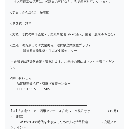
※大津商工会議所は、相談員の可能なところで個別対応となります。
◇定員：各会場4名（先着順）
◇参加費：無料
◇対象：県内の中小企業・小規模事業者（NPO法人、医者、農家等を含む）
◇主催：滋賀県よろず支援拠点（滋賀県産業支援プラザ）
滋賀県事業承継・引継ぎ支援センター
※会場では感染防止策を実施します。ご来場の際にはマスクを着用くださ
い。
◇問い合わせ先：
滋賀県事業承継・引継ぎ支援センター
TEL：077-511-1505
━━━━━━━━━━━━━━━━━━━━━━━━━━━━━━━━━━━━━━
[４]「在宅ワーカー活用セミナー＆在宅ワーク発注サポート」 （10月1
5日開催）
withコロナ時代を生き抜くための人材活用戦略 ＜会場／オ
ンライン＞