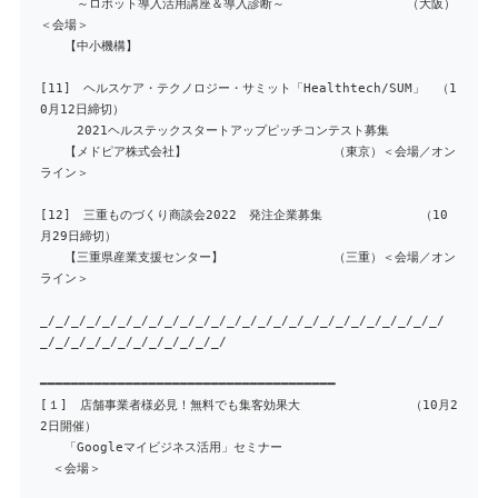
～ロボット導入活用講座＆導入診断～ （大阪）
＜会場＞
【中小機構】
[11] ヘルスケア・テクノロジー・サミット「Healthtech/SUM」 （1
0月12日締切）
2021ヘルステックスタートアップピッチコンテスト募集
【メドピア株式会社】 （東京）＜会場／オン
ライン＞
[12] 三重ものづくり商談会2022 発注企業募集 （10
月29日締切）
【三重県産業支援センター】 （三重）＜会場／オン
ライン＞
_/_/_/_/_/_/_/_/_/_/_/_/_/_/_/_/_/_/_/_/_/_/_/_/_/_/
_/_/_/_/_/_/_/_/_/_/_/_/
━━━━━━━━━━━━━━━━━━━━━━━━━━━━━━━━━━━━━━
[１] 店舗事業者様必見！無料でも集客効果大 （10月2
2日開催）
「Googleマイビジネス活用」セミナー
＜会場＞