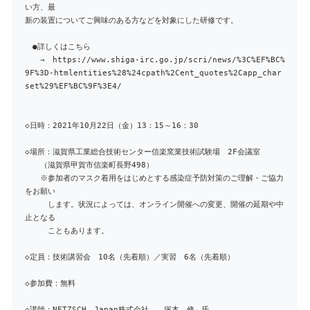
い方、最
新の装置についてご興味のある方などを対象にした研修です。
●詳しくはこちら
→ https://www.shiga-irc.go.jp/scri/news/%3C%EF%BC%
9F%3D-htmlentities%28%24cpath%2Cent_quotes%2Capp_char
set%29%EF%BC%9F%3E4/
◇日時：2021年10月22日（金）13：15～16：30
◇場所：滋賀県工業総合技術センター信楽窯業技術試験場 2F会議室
（滋賀県甲賀市信楽町長野498）
※参加者のマスク着用をはじめとする感染症予防対策のご理解・ご協力
をお願い
します。状況によっては、オンライン開催への変更、開催の延期や中
止となる
こともあります。
◇定員：技術講習会 10名（先着順）／実習 6名（先着順）
◇参加費：無料
◇講師：NETZSCH Japan株式会社 塚本 修 氏