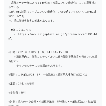
店舗オーナー様にとってSEO対策（検索エンジン最適化）よりも重要視さ
れている
のが、MEO対策（マップエンジン最適化）。GoogleマイビジネスはMEO対
策ツールであ
り、特に新規客集客に効果があります。
●詳しくはこちら
→ https://www.shigaplaza.or.jp/yorozu/news/5136.ht
ml
◇日時：2021年10月22日（金）14：00～15：30
※滋賀県内に、新型コロナウイルスに伴う緊急事態宣言が発出された場
合はオン
ラインセミナーになる場合があります。
◇場所：コラボしが21 3F 中会議室2（滋賀県大津市打出浜2-1）
◇定員：14名（先着順）
◇参加費：無料
◇対象：県内の中小企業・小規模事業者、NPO法人・一般社団法人・社会福