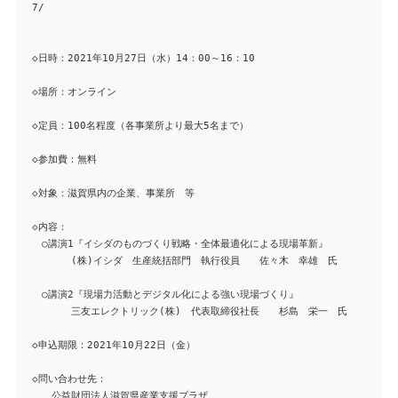
7/
◇日時：2021年10月27日（水）14：00～16：10
◇場所：オンライン
◇定員：100名程度（各事業所より最大5名まで）
◇参加費：無料
◇対象：滋賀県内の企業、事業所 等
◇内容：
○講演1『イシダのものづくり戦略・全体最適化による現場革新』
(株)イシダ 生産統括部門 執行役員 佐々木 幸雄 氏
○講演2『現場力活動とデジタル化による強い現場づくり』
三友エレクトリック(株) 代表取締役社長 杉島 栄一 氏
◇申込期限：2021年10月22日（金）
◇問い合わせ先：
公益財団法人滋賀県産業支援プラザ