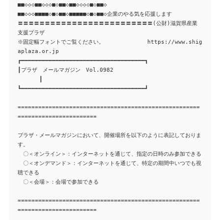
■■◇◇◇■■◇◇◇■◇■■◇■■◇◇◇◇■◇■■◇
■■◇◇◇■■■■◇■◇■■◇■■■■■◇■◇■■◇企業のやる気を応援します
〓〓〓〓〓〓〓〓〓〓〓〓〓〓〓〓〓〓〓〓〓〓〓〓〓(公財)滋賀県産業
支援プラザ
※固定幅フォントでご覧ください。 https://www.shig
aplaza.or.jp
┏━━━━━━━━━━━━━━━━━━━━━━━━━━━━━━━━━━━━┓
┃プラザ メールマガジン Vol.0982
┃
┗━━━━━━━━━━━━━━━━━━━━━━━━━━━━━━━━━━━━┛
=====================================================
=======================
プラザ・メールマガジンにおいて、開催場所を以下のように表記しておりま
す。
〇＜オンライン＞：インターネットを通じて、指定の日時のみ参加できる
〇＜オンデマンド＞：インターネットを通じて、特定の期間中いつでも視
聴できる
〇＜会場＞：会場で参加できる
=====================================================
=======================