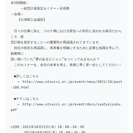
全5回開催）
～経営計画策定セミナー～社長塾
＜会場＞
【大津商工会議所】
日々の仕事に加え、コロナ禍における変化への対応に追われる毎日だから
こそ、経
営計画を策定することへの重要性が再認識されてきています。
自社の状況を再認識し、将来像を明確にするために必要な知識を学んで、
創業時に
思い描いていた“夢のあるビジョン”をつくってみませんか？
このセミナーを、会社の未来を考え、発展に導く第一歩としてください！
●詳しくはこちら
→ http://www.otsucci.or.jp/event/news/2021/10/post
-180.html
●チラシはこちら
→ http://www.otsucci.or.jp/event/docs/syatyojyuku.
pdf
◇日時：2021年10月21日(木）18：00～20：30
2021年10月28日(木）18：00～20：30