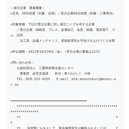
＜発注企業 募集概要＞
◇定員：30社程度（対象：全国）／受注企業60社程度（対象：三重県内）
◇対象業種：下記の受注企業に対し発注ニーズを有する企業
／受注企業：鋳鍛造、プレス、金属加工、金型、樹脂、電気電子、ゴ
ム、試作、
治工具、設備メンテナンス、表面処理等を手掛けるものづくり企業
◇申込期限：2021年10月29日（金）（受注企業の募集は11月）
◇問い合わせ先：
公益財団法人 三重県産業支援センター
事業部 経営支援課 担当：東(ひがし)、小林
TEL：059-253-4355 E-mail：mie-monozukuri@miesc.o
r.jp
━━━━━━━━━━━━━━━━━━━━━━━━━━━━━━━━━━━━━━
**************************************************
**************
** *
*
** 滋賀県におきまして、緊急事態宣言が解除されましたが、 *