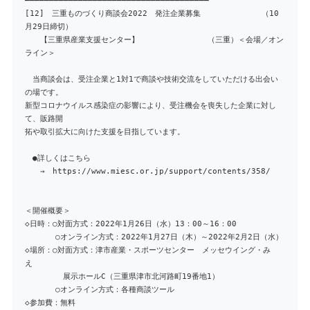
━━━━━━━━━━━━━━━━━━━━━━━━━━━━━━━━━━━━━━
[12] 三重ものづくり商談会2022 発注企業募集 （10
月29日締切）
【三重県産業支援センター】 （三重）＜会場／オン
ライン＞
当商談会は、受注企業と1対1で商談や技術交流をしていただける出会い
の場です。
新型コロナウイルス感染症の影響により、受注機会を喪失した企業に対し
て、販路開
拓や取引拡大に向けた支援を目指しています。
●詳しくはこちら
→ https://www.miesc.or.jp/support/contents/358/
＜開催概要＞
◇日時：○対面方式：2022年1月26日（水）13：00～16：00
○オンライン方式：2022年1月27日（木）～2022年2月2日（水）
◇場所：○対面方式：津市産業・スポーツセンター メッセウイング・み
え
展示ホールC（三重県津市北河路町19番地1）
○オンライン方式：各種商談ツール
◇参加費：無料