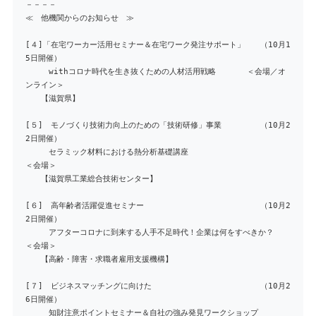
－－－－
≪ 他機関からのお知らせ ≫
[４]「在宅ワーカー活用セミナー＆在宅ワーク発注サポート」 （10月1
5日開催）
withコロナ時代を生き抜くための人材活用戦略 ＜会場／オ
ンライン＞
【滋賀県】
[５] モノづくり技術力向上のための「技術研修」事業 （10月2
2日開催）
セラミック材料における熱分析基礎講座
＜会場＞
【滋賀県工業総合技術センター】
[６] 高年齢者活躍促進セミナー （10月2
2日開催）
アフターコロナに到来する人手不足時代！企業は何をすべきか？
＜会場＞
【高齢・障害・求職者雇用支援機構】
[７] ビジネスマッチングに向けた （10月2
6日開催）
知財注意ポイントセミナー＆自社の強み発見ワークショップ