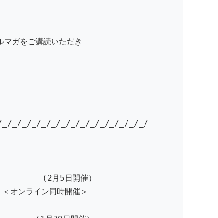
メルマガをご講読いただき
_/_/_/_/_/_/_/_/_/_/_/_/_/_/
理編】 (2月5日開催）
ンライン同時開催＞