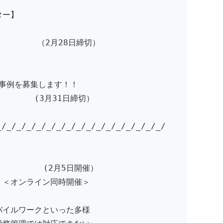
ター】
術募集 （2月28日締切）
の事例を募集します！！
】 (3月31日締切）
_/_/_/_/_/_/_/_/_/_/_/_/_/_/_/_/_/
理編】 (2月5日開催）
ンライン同時開催＞
バイルワークといった多様