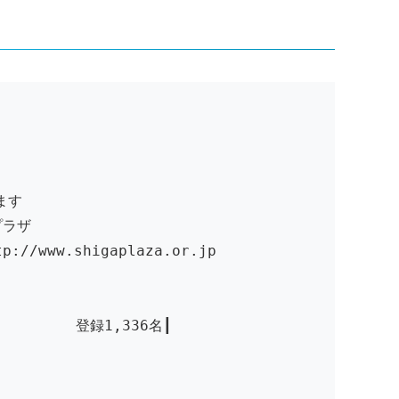
します
プラザ
ww.shigaplaza.or.jp
 登録1,336名┃