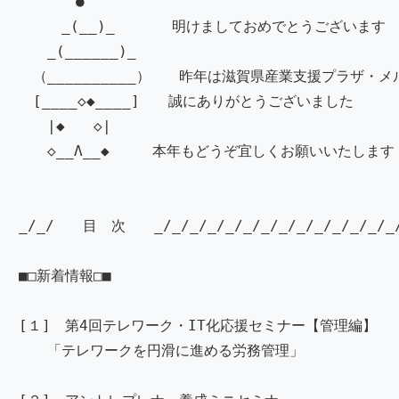
●
_(__)_ 明けましておめでとうございます
_(______)_
（__________） 昨年は滋賀県産業支援プラザ・
[____◇◆____] 誠にありがとうございました
|◆ ◇|
◇__Λ__◆ 本年もどうぞ宜しくお願いいたします
_/_/ 目 次 _/_/_/_/_/_/_/_/_/_/_/_/_/_/_/
■□新着情報□■
[１] 第4回テレワーク・IT化応援セミナー【管
「テレワークを円滑に進める労務管理」 ＜オ