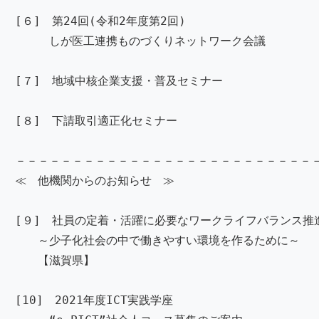
[６] 第24回(令和2年度第2回) 【再
しが医工連携ものづくりネットワーク会議
[７] 地域中核企業支援・普及セミナー 【再
[８] 下請取引適正化セミナー 【再掲
－－－－－－－－－－－－－－－－－－－－－－－－－－
≪ 他機関からのお知らせ ≫
[９] 社員の定着・活躍に必要なワークライフバランス推
～少子化社会の中で働きやすい環境を作るために
【滋賀県】
[10] 2021年度ICT実践学座