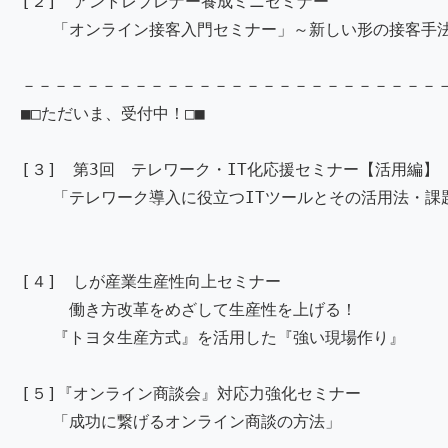
[２] アントレプレナー養成ミニセミナー
「オンライン接客入門セミナー」～新しい形の接客手法
－－－－－－－－－－－－－－－－－－－－－－－－－－
■□ただいま、受付中！□■
[３] 第3回 テレワーク・IT化応援セミナー【活用
「テレワーク導入に役立つITツールとその活用
＜オンライン同
[４] しが産業生産性向上セミナー 【再掲
働き方改革をめざして生産性を上げる！ ＜オ
『トヨタ生産方式』を活用した『強い現場作り』
[５]『オンライン商談会』対応力強化セミナー 【
「成功に繋げるオンライン商談の方法」