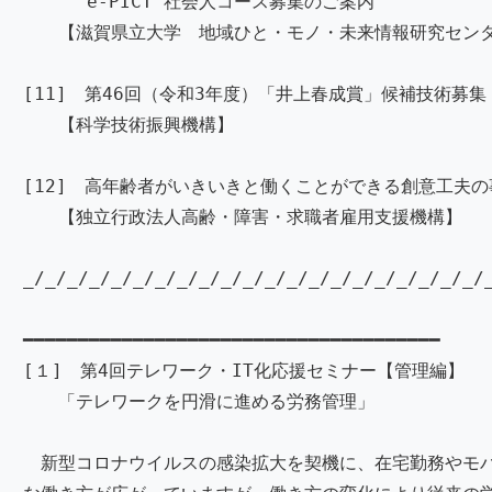
“e-PICT”社会人コース募集のご案内
【滋賀県立大学 地域ひと・モノ・未来情報研究セン
[11] 第46回（令和3年度）「井上春成賞」候補技
【科学技術振興機構】
[12] 高年齢者がいきいきと働くことができる創意工夫
【独立行政法人高齢・障害・求職者雇用支援機構
_/_/_/_/_/_/_/_/_/_/_/_/_/_/_/_/_/_/_/_/_/
━━━━━━━━━━━━━━━━━━━━━━━━━━━━━━━━━━━━━━
[１] 第4回テレワーク・IT化応援セミナー【管
「テレワークを円滑に進める労務管理」 ＜オ
新型コロナウイルスの感染拡大を契機に、在宅勤務やモ