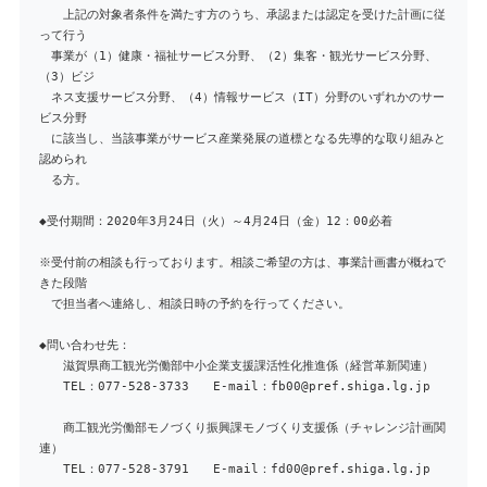
上記の対象者条件を満たす方のうち、承認または認定を受けた計画に従
って行う
事業が（1）健康・福祉サービス分野、（2）集客・観光サービス分野、
（3）ビジ
ネス支援サービス分野、（4）情報サービス（IT）分野のいずれかのサー
ビス分野
に該当し、当該事業がサービス産業発展の道標となる先導的な取り組みと
認められ
る方。
◆受付期間：2020年3月24日（火）～4月24日（金）12：00必着
※受付前の相談も行っております。相談ご希望の方は、事業計画書が概ねで
きた段階
で担当者へ連絡し、相談日時の予約を行ってください。
◆問い合わせ先：
滋賀県商工観光労働部中小企業支援課活性化推進係（経営革新関連）
TEL：077-528-3733 E-mail：fb00@pref.shiga.lg.jp
商工観光労働部モノづくり振興課モノづくり支援係（チャレンジ計画関
連）
TEL：077-528-3791 E-mail：fd00@pref.shiga.lg.jp