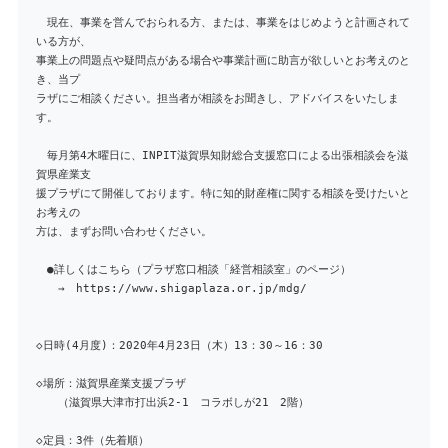
現在、事業を営んでおられる方、または、事業をはじめようと計画されて
いる方が、
事業上の問題点や疑問点がある場合や事業計画に助言が欲しいとお考えのと
き、当プ
ラザにご相談ください。担当者が相談をお聞きし、アドバイスをいたしま
す。
毎月第4木曜日に、INPIT滋賀県知財総合支援窓口による出張相談会を滋
賀県産業支
援プラザにて開催しております。特に知的財産権に関する相談を受けたいと
お考えの
方は、まずお問い合わせください。
●詳しくはこちら（プラザ窓口相談「経営相談室」のページ）
→ https://www.shigaplaza.or.jp/mdg/
◇日時(4月度)：2020年4月23日（木）13：30～16：30
◇場所：滋賀県産業支援プラザ
（滋賀県大津市打出浜2-1 コラボしが21 2階）
◇定員：3件（先着順）