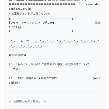
〓〓〓〓〓〓〓〓〓〓〓〓〓〓〓〓〓〓〓〓〓〓〓〓〓http://www.shi
gaplaza.or.jp
※固定幅フォントでご覧ください。
┏━━━━━━━━━━━━━━━━━━━━━━━━━━━━━━━━━━━━┓
┃プラザ メールマガジン Vol.905 登録
1,261名┃
┗━━━━━━━━━━━━━━━━━━━━━━━━━━━━━━━━━━━━┛
_/_/ 目 次 _/_/_/_/_/_/_/_/_/_/_/_/_/_/_/_/_/_/_/
_/_/_/_/_/_/_/_/_/_/
■□新着情報□■
[１]「ものづくり現場のIoT改革モデル事業」の成果報告について
(告知）
[２] 知財出張相談会 4月度のご案内 （4月2
3日開催）
－－－－－－－－－－－－－－－－－－－－－－－－－－－－－－－－－－
－－－－
≪ 他機関からのお知らせ ≫