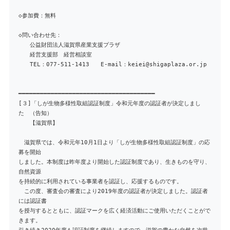
◇参加費：無料
◇問い合わせ先：
公益財団法人滋賀県産業支援プラザ
経営支援部 経営相談室
TEL：077-511-1413 E-mail：keiei@shigaplaza.or.jp
━━━━━━━━━━━━━━━━━━━━━━━━━━━━━━━━━━━━━━
[３]「しが生物多様性取組認証制度」令和元年度の認証者が決定しまし
た （告知）
【滋賀県】
滋賀県では、令和元年10月1日より「しが生物多様性取組認証制度」の応
募を開始
しました。本制度は昨年度より開始した認証制度であり、生きものを守り、
自然資源
を持続的に利用されている事業者を認証し、応援するものです。
この度、審査会の審査により2019年度の認証者が決定しました。認証者
には認証書
を授与するとともに、認証マークを広く経済活動にご使用いただくことがで
きます。