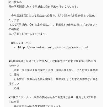
術・新製品
等の研究開発に対する助成金の交付事業を行っております。
今年度第1回目となる助成金の公募を、4月20日から5月20日まで実施い
たします
（300万円以内、交付決定時前払い）。新規性や独創性に富むプロジェクト
の積極的
なご応募をお待ちしております。
●詳しくはこちら
→ http://www.mutech.or.jp/subsidy/index.html
◆応募資格者：原則として設立もしくは創業後または新規事業進出後5年以
内の中小
企業（大企業や上場企業の子会社・関連会社を除く）または個人事業者
で、優れ
た新技術・新製品等を自ら開発し、事業化しようとする具体的な計画を
持ってい
る者。
◆対象プロジェクト：現在の技術からみて新規性があり、原則として2年以
内に事業
化の可能性がある研究開発プロジェクト。