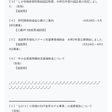
[３]「しが生物多様性取組認証制度」令和元年度の認証者が決定しまし
た （告知）
【滋賀県】
[４] 研究開発助成金公募のご案内 （4月20日～5月
20日募集）
【三菱UFJ技術育成財団】
[５] 滋賀県市場化ステージ支援事業補助金 令和2年度公募開始しました
【滋賀県】 （3月24日～4月2
4日募集）
[６] 中小企業雇用継続支援補助金について
（告知）
【滋賀県】
_/_/_/_/_/_/_/_/_/_/_/_/_/_/_/_/_/_/_/_/_/_/_/_/_/_/
_/_/_/_/_/_/_/_/_/_/_/_/
━━━━━━━━━━━━━━━━━━━━━━━━━━━━━━━━━━━━━━
[１]「ものづくり現場のIoT改革モデル事業」の成果報告について
(告知）