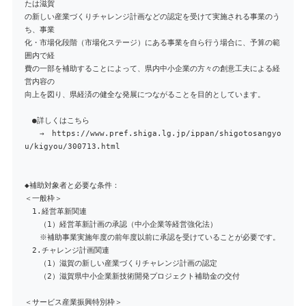
たは滋賀
の新しい産業づくりチャレンジ計画などの認定を受けて実施される事業のう
ち、事業
化・市場化段階（市場化ステージ）にある事業を自ら行う場合に、予算の範
囲内で経
費の一部を補助することによって、県内中小企業の方々の創意工夫による経
営内容の
向上を図り、県経済の健全な発展につながることを目的としています。
●詳しくはこちら
→ https://www.pref.shiga.lg.jp/ippan/shigotosangyo
u/kigyou/300713.html
◆補助対象者と必要な条件：
＜一般枠＞
1.経営革新関連
（1）経営革新計画の承認（中小企業等経営強化法）
※補助事業実施年度の前年度以前に承認を受けていることが必要です。
2.チャレンジ計画関連
（1）滋賀の新しい産業づくりチャレンジ計画の認定
（2）滋賀県中小企業新技術開発プロジェクト補助金の交付
＜サービス産業振興特別枠＞