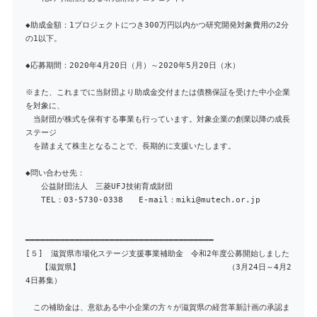
◆助成金額：1プロジェクトにつき300万円以内かつ研究開発対象費用の2分
の1以下。
◆応募期間：2020年4月20日（月）～2020年5月20日（水）
※また、これまでに当財団より助成金交付または債務保証を受けた中小企業
を対象に、
当財団が株式を保有する事業も行っています。対象企業の創業以降の成長
ステージ
を踏まえて株主となることで、長期的に支援いたします。
◆問い合わせ先：
公益財団法人 三菱UFJ技術育成財団
TEL：03-5730-0338 E-mail：miki@mutech.or.jp
━━━━━━━━━━━━━━━━━━━━━━━━━━━━━━━━━━━━━━
[５] 滋賀県市場化ステージ支援事業補助金 令和2年度公募開始しました
【滋賀県】 （3月24日～4月2
4日募集）
この補助金は、意欲ある中小企業の方々が滋賀県の経営革新計画の承認ま