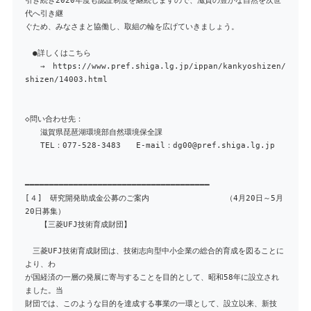
引き続き2020年度も認証制度を継続しますので、滋賀の豊かな自然を次世
代へ引き継
ぐため、みなさまと協働し、取組の輪を広げていきましょう。
●詳しくはこちら
→ https://www.pref.shiga.lg.jp/ippan/kankyoshizen/
shizen/14003.html
◇問い合わせ先：
滋賀県琵琶湖環境部自然環境保全課
TEL：077-528-3483 E-mail：dg00@pref.shiga.lg.jp
━━━━━━━━━━━━━━━━━━━━━━━━━━━━━━━━━━━━━━
[４] 研究開発助成金公募のご案内 （4月20日～5月
20日募集）
【三菱UFJ技術育成財団】
三菱UFJ技術育成財団は、技術志向型中小企業の総合的育成を図ることに
より、わ
が国経済の一層の発展に寄与することを目的として、昭和58年に設立され
ました。当
財団では、このような目的を達成する事業の一環として、設立以来、新技