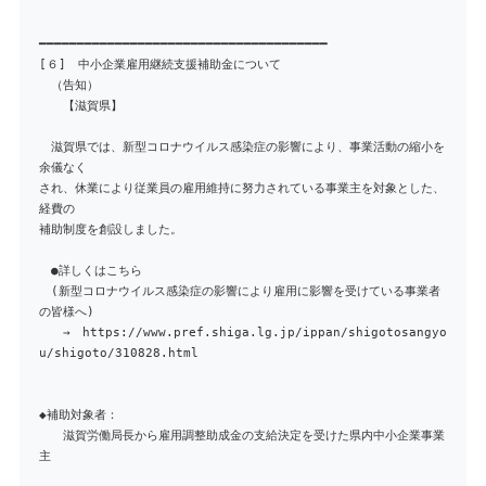
━━━━━━━━━━━━━━━━━━━━━━━━━━━━━━━━━━━━━━
[６] 中小企業雇用継続支援補助金について
（告知）
【滋賀県】
滋賀県では、新型コロナウイルス感染症の影響により、事業活動の縮小を
余儀なく
され、休業により従業員の雇用維持に努力されている事業主を対象とした、
経費の
補助制度を創設しました。
●詳しくはこちら
(新型コロナウイルス感染症の影響により雇用に影響を受けている事業者
の皆様へ)
→ https://www.pref.shiga.lg.jp/ippan/shigotosangyo
u/shigoto/310828.html
◆補助対象者：
滋賀労働局長から雇用調整助成金の支給決定を受けた県内中小企業事業
主