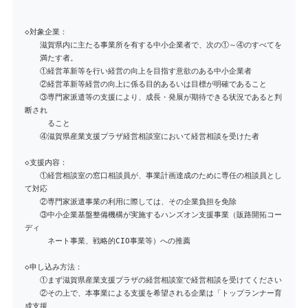
◇対象企業：
滋賀県内に主たる事業所を有する中小企業者で、次の①～④のすべてを
満たす者。
①経営革新等を行い経営の向上を目指す意欲のある中小企業者
②経営革新等経営の向上に係る目的あるいは目標が明確であること
③専門家派遣等の支援により、成長・発展が期待できる状況であると判
断され
ること
④滋賀県産業支援プラザ経営相談室において経営相談を受けた者
◇支援内容：
①経営相談室の窓口相談員が、事業計画達成のために専任の相談員とし
て対応
②専門家派遣事業の利用に際しては、その企業負担を免除
③中小企業基盤整備機構が実施するハンズオン支援事業（販路開拓コー
ディ
ネート事業、戦略的CIO事業等）への推薦
◇申し込み方法：
①まず滋賀県産業支援プラザの経営相談室で経営相談を受けてください
②その上で、本事業による支援を希望される企業は「トップランナー育
成支援