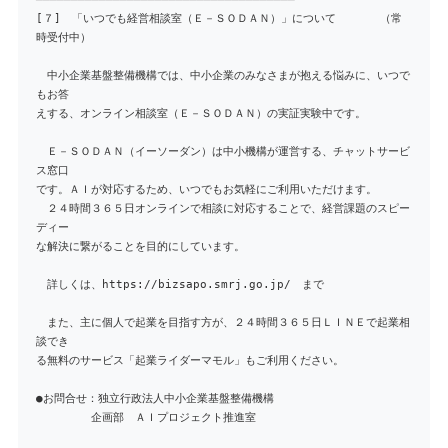
[７] 「いつでも経営相談室（Ｅ－ＳＯＤＡＮ）」について （常
時受付中）
中小企業基盤整備機構では、中小企業のみなさまが抱える悩みに、いつで
もお答
えする、オンライン相談室（Ｅ－ＳＯＤＡＮ）の実証実験中です。
Ｅ－ＳＯＤＡＮ（イーソーダン）は中小機構が運営する、チャットサービ
ス窓口
です。ＡＩが対応するため、いつでもお気軽にご利用いただけます。
２４時間３６５日オンラインで相談に対応することで、経営課題のスピー
ディー
な解決に繋がることを目的にしています。
詳しくは、https://bizsapo.smrj.go.jp/ まで
また、主に個人で起業を目指す方が、２４時間３６５日ＬＩＮＥで起業相
談でき
る無料のサービス「起業ライダーマモル」もご利用ください。
●お問合せ：独立行政法人中小企業基盤整備機構
企画部 ＡＩプロジェクト推進室