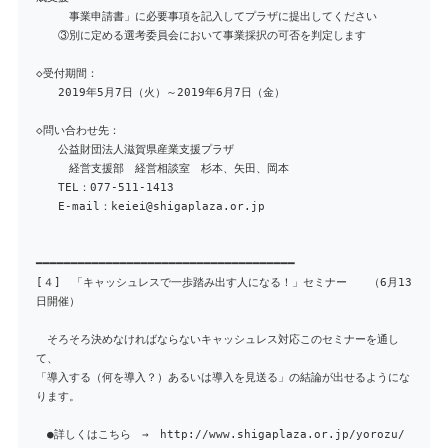
事業申請書」に必要事項を記入してプラザに提出してください
③別に定める選考委員会において事業採択の可否を判定します
◇受付期間：
2019年5月7日（火）～2019年6月7日（金）
◇問い合わせ先：
公益財団法人滋賀県産業支援プラザ
経営支援部 経営相談室 杉本、矢田、岡本
TEL：077-511-1413
E-mail：keiei@shigaplaza.or.jp
━━━━━━━━━━━━━━━━━━━━━━━━━━━━━━━━━━━━━
[４] 「キャッシュレスで一歩踏み出す人になる！」セミナー （6月13
日開催）
そろそろ決めなければならないキャッシュレス対応このセミナーを通し
て、
「導入する（何を導入？）あるいは導入を見送る」の結論が出せるようにな
ります。
●詳しくはこちら → http://www.shigaplaza.or.jp/yorozu/