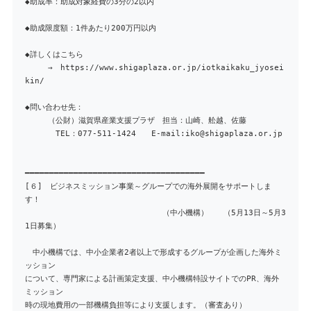
◆助成率：助成対象経費の3分の2以内
◆助成限度額：1件あたり200万円以内
◆詳しくはこちら
→ https://www.shigaplaza.or.jp/iotkaikaku_jyosei
kin/
◆問い合わせ先：
（公財）滋賀県産業支援プラザ 担当：山崎、舩越、佐藤
TEL：077-511-1424 E-mail:iko@shigaplaza.or.jp
━━━━━━━━━━━━━━━━━━━━━━━━━━━━━━━━━━━━━
[６] ビジネスミッション事業～グループでの海外展開をサポートしま
す！
（中小機構） （5月13日～5月3
1日募集）
中小機構では、中小企業者2者以上で形成するグループが企画した海外ミ
ッション
について、専門家による計画策定支援、中小機構特設サイトでのPR、海外
ミッション
時の現地費用の一部機構負担等により支援します。（審査あり）