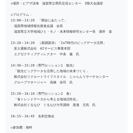
◇場所：ピアザ淡海 滋賀県立県民交流センター 3階大会議室
◇プログラム：
13:00～13:20 「開会にあたって」
滋賀県地域情報化推進会議 会長
滋賀県立大学地域ひと・モノ・未来情報研究センター長 酒井 道
13:20～14:20 （基調講演）「IoT時代のビッグデータ活用」
富士通株式会社 AIサービス事業本部
エグゼクティブディレクター 中条 薫 氏
14:30～15:20（専門セッション1 観光）
「観光ビッグデータを活用した地域の未来づくり」
株式会社リクルートライフスタイル じゃらんリサーチセンター
グループマネージャー 高橋 佑司 氏
15:20～16:10（専門セッション2 食）
「食トレンドデータから考える地域活性化」
株式会社ぐるなび ぐるなび大学講師 渡邊 元気 氏
16:15～16:45 名刺交換会
◇参加費：無料