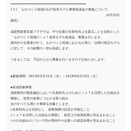
━━━━━━━━━━━━━━━━━━━━━━━━━━━━━━━━━━━━━
[５] ものづくり現場のIoT改革モデル事業助成金の募集について
（6月25日
締切）
滋賀県産業支援プラザでは、中小企業の生産性向上を図ることを目的とした
「ものづくり現場のＩｏＴ改革モデル助成金」事業を行います。
県内中小企業者が行う、ものづくり現場におけるの導入・活用の実証モデル
に対して、その経費の一部を助成します。
つきましては、下記のとおり募集を行いますのでお知らせします。
◆募集期間：2019年5月15日（水）～2019年6月25日（火）
◆助成対象事業：
滋賀県内の製造施設において生産性向上のためにＩｏＴを活用した仕組みを
構築し、経営の改善につながる取り組み
次のすべてを満たす事業を対象とします。
○生産性向上を目的とし、成果指標の設定が可能なこと
○ＩｏＴを活用した仕組みを構築し、経営上の改善効果が見込まれること
○その仕組みのノウハウ等が県内中小企業への波及効果が見込まれること