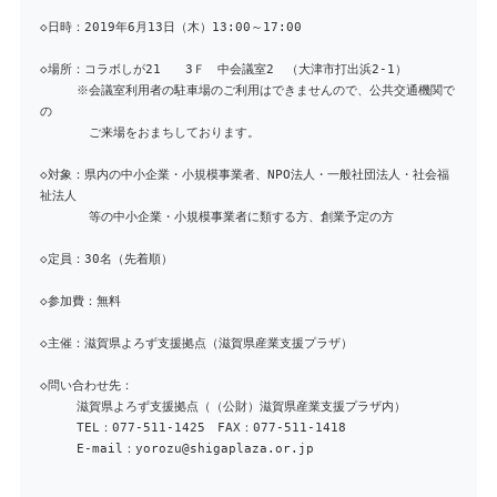
◇日時：2019年6月13日（木）13:00～17:00
◇場所：コラボしが21 3Ｆ 中会議室2 （大津市打出浜2-1）
※会議室利用者の駐車場のご利用はできませんので、公共交通機関で
の
ご来場をおまちしております。
◇対象：県内の中小企業・小規模事業者、NPO法人・一般社団法人・社会福
祉法人
等の中小企業・小規模事業者に類する方、創業予定の方
◇定員：30名（先着順）
◇参加費：無料
◇主催：滋賀県よろず支援拠点（滋賀県産業支援プラザ）
◇問い合わせ先：
滋賀県よろず支援拠点（（公財）滋賀県産業支援プラザ内）
TEL：077-511-1425 FAX：077-511-1418
E-mail：yorozu@shigaplaza.or.jp