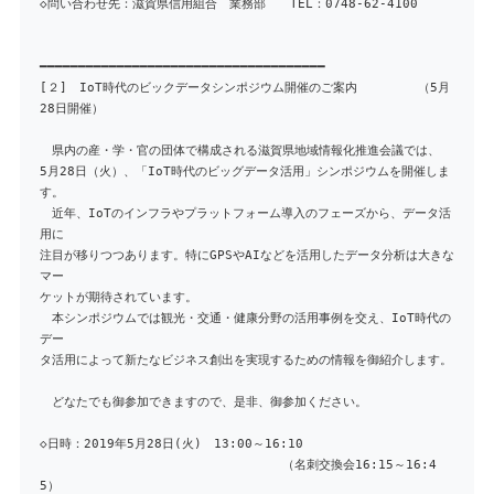
◇問い合わせ先：滋賀県信用組合 業務部 TEL：0748-62-4100
━━━━━━━━━━━━━━━━━━━━━━━━━━━━━━━━━━━━━
[２] IoT時代のビックデータシンポジウム開催のご案内 （5月
28日開催）
県内の産・学・官の団体で構成される滋賀県地域情報化推進会議では、
5月28日（火）、「IoT時代のビッグデータ活用」シンポジウムを開催しま
す。
近年、IoTのインフラやプラットフォーム導入のフェーズから、データ活
用に
注目が移りつつあります。特にGPSやAIなどを活用したデータ分析は大きな
マー
ケットが期待されています。
本シンポジウムでは観光・交通・健康分野の活用事例を交え、IoT時代の
デー
タ活用によって新たなビジネス創出を実現するための情報を御紹介します。
どなたでも御参加できますので、是非、御参加ください。
◇日時：2019年5月28日(火) 13:00～16:10
（名刺交換会16:15～16:4
5）