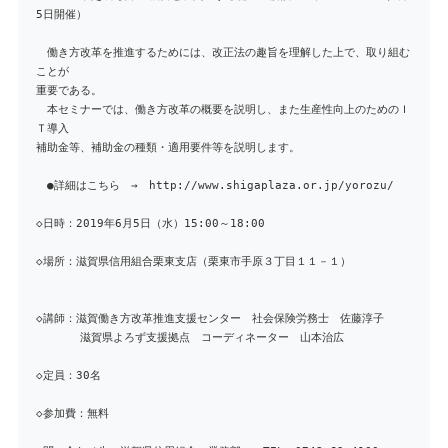
5日開催）
働き方改革を推進するためには、改正法の趣旨を理解した上で、取り組む
ことが
重要である。
本セミナーでは、働き方改革の概要を説明し、また生産性向上のためのＩ
Ｔ導入
補助金等、補助金の種類・適用要件等を説明します。
●詳細はこちら → http://www.shigaplaza.or.jp/yorozu/
◇日時：2019年6月5日（水）15:00～18:00
◇場所：滋賀県信用組合栗東支店（栗東市手原３丁目１１－１）
◇講師：滋賀働き方改革推進支援センター 社会保険労務士 佐藤淳子
滋賀県よろず支援拠点 コーディネーター 山本治広
◇定員：30名
◇参加費：無料