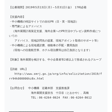
【公募期間】2019年5月13日(月)～5月31日(金) 17時必着
【支援内容】
・中小機構の特設サイトでの自社PR（日・英・現地語）
・専門家によるアドバイス
（海外展開計画策定支援、海外企業へのPR方法やプレゼン資料作成につ
いての
アドバイス、現地訪問先の提案、現地アポイント取得のサポート等）
・中小機構による現地通訳費、移動車の手配・費用負担
（現地への往復航空券、ホテル宿泊費等は自己負担となります）
【対象】海外展開を検討する、中小企業者等2者以上で形成されるグループ
【詳細 URL】
http://www.smrj.go.jp/org/info/solicitation/2019/f
rr94k000006kz8x.html
【お問合せ】 中小機構 近畿本部 支援推進課
海外展開支援担当 十日谷（とおかや）、高橋
TEL：06-6264-8624 FAX：06-6264-8612
━━━━━━━━━━━━━━━━━━━━━━━━━━━━━━━━━━━━━