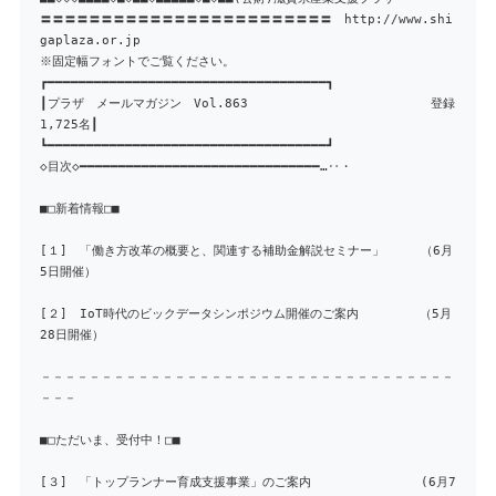
〓〓〓〓〓〓〓〓〓〓〓〓〓〓〓〓〓〓〓〓〓〓〓〓 http://www.shi
gaplaza.or.jp
※固定幅フォントでご覧ください。
┏━━━━━━━━━━━━━━━━━━━━━━━━━━━━━━━━━━━━┓
┃プラザ メールマガジン Vol.863 登録
1,725名┃
┗━━━━━━━━━━━━━━━━━━━━━━━━━━━━━━━━━━━━┛
◇目次◇━━━━━━━━━━━━━━━━━━━━━━━━━━━━━━━…‥・
■□新着情報□■
[１] 「働き方改革の概要と、関連する補助金解説セミナー」 （6月
5日開催）
[２] IoT時代のビックデータシンポジウム開催のご案内 （5月
28日開催）
－－－－－－－－－－－－－－－－－－－－－－－－－－－－－－－－－－
－－－
■□ただいま、受付中！□■
[３] 「トップランナー育成支援事業」のご案内 (6月7