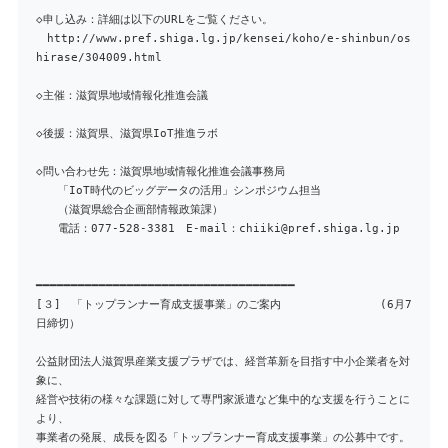
◇申し込み：詳細は以下のURLをご覧ください。
http://www.pref.shiga.lg.jp/kensei/koho/e-shinbun/os
hirase/304009.html
◇主催：滋賀県地域情報化推進会議
◇後援：滋賀県、滋賀県IoT推進ラボ
◇問い合わせ先：滋賀県地域情報化推進会議事務局
「IoT時代のビッグデータの活用」シンポジウム担当
（滋賀県総合企画部情報政策課）
電話：077-528-3381 E‐mail：chiiki@pref.shiga.lg.jp
━━━━━━━━━━━━━━━━━━━━━━━━━━━━━━━━━━━━━
[３] 「トップランナー育成支援事業」のご案内 (6月7
日締切）
公益財団法人滋賀県産業支援プラザでは、経営革新を目指す中小企業者を対
象に、
経営や技術の様々な課題に対して専門家派遣など集中的な支援を行うことに
より、
事業者の発展、成長を図る「トップランナー育成支援事業」の公募中です。