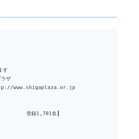
します
プラザ
ww.shigaplaza.or.jp
 登録1,701名┃