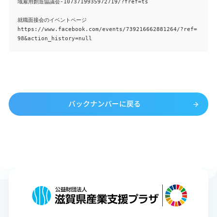
域雇用創造協議会-1073719935972719/?fref=ts
就職面接会のイベントページ
https://www.facebook.com/events/739216662881264/?ref=
98&action_history=null
バックナンバーに戻る