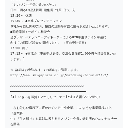
「ものづくり元気企業のひみつ」
日本一明るい経済新聞 編集長 竹原 信夫 氏
15:20～ 休憩
15:30～ ●企業プレゼンテーション
６社から自社開発技術、独自の活動等有益な情報を紹介いただきます。
●同時開催：サポイン相談会
当プラザ ベテランコーディネーターによるH28年度サポイン申請に
向けての個別相談会を開催します。 （事前申込必要）
17:00 終了
17:15～ ◆交流会（事前申込必要、交流会参加費1,000円を当日徴収いた
します。)
※ 詳細＆お申込みは、↓のURLをご覧願います。
http://www.shigaplaza.or.jp/matching-forum-h27-2/
◇◇◇◇◇◇◇◇◇◇◇◇◇◇◇◇◇◇◇◇◇◇◇◇◇◇◇◇◇◇◇◇◇◇◇◇◇
━━━━━━━━━━━━━━━━━━━━━━━━━━━━━━━━━━━━━━
[4] いきいき滋賀モノづくりセミナーin近江八幡(2/12締切)
なお厳しい環境下に置かれている中小企業。このような事業環境の中、
『企業再
生』『生き残り』を真剣に考えるモノづくり企業の経営者のためのセミナー
を開催