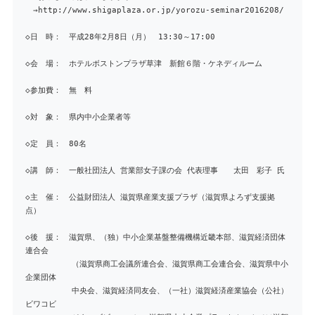
→http://www.shigaplaza.or.jp/yorozu-seminar2016208/
◇日 時： 平成28年2月8日（月） 13:30～17:00
◇会 場： ホテルボストンプラザ草津 新館６階・ケネディルーム
◇参加費： 無 料
◇対 象： 県内中小企業者等
◇定 員： 80名
◇講 師： 一般社団法人 営業部女子課の会 代表理事 太田 彩子 氏
◇主 催： 公益財団法人 滋賀県産業支援プラザ（滋賀県よろず支援拠
点）
◇後 援： 滋賀県、（独）中小企業基盤整備機構近畿本部、滋賀経済団体
連合会
（滋賀県商工会議所連合会、滋賀県商工会連合会、滋賀県中小
企業団体
中央会、滋賀経済同友会、（一社）滋賀経済産業協会（公社）
ビワコビ