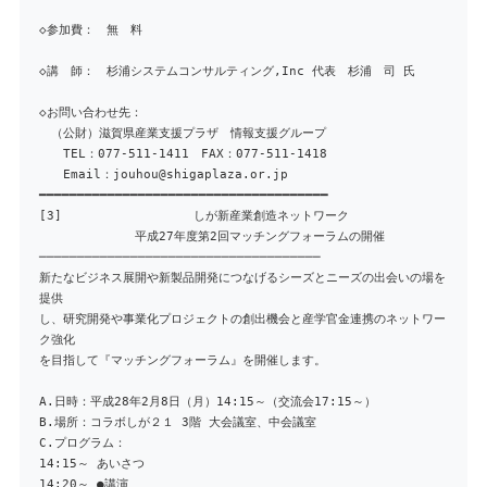
◇参加費： 無 料
◇講 師： 杉浦システムコンサルティング,Inc 代表 杉浦 司 氏
◇お問い合わせ先：
（公財）滋賀県産業支援プラザ 情報支援グループ
TEL：077-511-1411 FAX：077-511-1418
Email：jouhou@shigaplaza.or.jp
━━━━━━━━━━━━━━━━━━━━━━━━━━━━━━━━━━━━━━
[3] しが新産業創造ネットワーク
平成27年度第2回マッチングフォーラムの開催
─────────────────────────────────────
新たなビジネス展開や新製品開発につなげるシーズとニーズの出会いの場を
提供
し、研究開発や事業化プロジェクトの創出機会と産学官金連携のネットワー
ク強化
を目指して『マッチングフォーラム』を開催します。
A.日時：平成28年2月8日（月）14:15～（交流会17:15～）
B.場所：コラボしが２１ 3階 大会議室、中会議室
C.プログラム：
14:15～ あいさつ
14:20～ ●講演