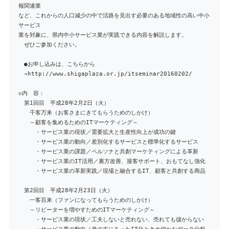
報関連業
など、これからの人口減少の中で活路を見出す必要のある地域性の高い中小
サービス
業を対象に、県内中小サービス業が実践できる内容を解説します。
ぜひご参加ください。
●お申し込みは、こちらから
→http://www.shigaplaza.or.jp/itseminar20160202/
◇内 容：
第1回目 平成28年2月2日（火）
千客万来（お客さまにきてもらうためのしかけ）
～顧客を集めるためのITマーケティング～
・サービス業の現状／需要拡大と生産性向上が成功の鍵
・サービス業の動向／差別化するサービスと標準化するサービス
・サービス業の課題／ペルソナと共創マーケティングによる革新
・サービス業のIT活用／裏方改善、接客サポート、おもてなし強化
・サービス業の革新実践／現場と融合するIT、顧客と共創する商品
第2回目 平成28年2月23日（火）
一客百来（ファンになってもらうためのしかけ）
～リピーターを増やすためのITマーケティング～
・サービス業の現状／工夫しないと売れない、売れても儲からない