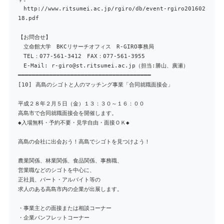
http://www.ritsumei.ac.jp/rgiro/db/event-rgiro201602
18.pdf
【お問合せ】
立命館大学 BKCリサーチオフィス R-GIRO事務局
TEL：077-561-3412 FAX：077-561-3955
E-Mail: r-giro@st.ritsumei.ac.jp（担当:勝山、廣瀬）
━━━━━━━━━━━━━━━━━━━━━━━━━━━━━━━━━━━━━━
[10] 高島のシゴトと人のマッチング事業「合同就職面接会」
平成２８年２月５日（金）１３：３０～１６：００
高島市で合同就職面接会を開催します。
◆入場無料・予約不要・見学自由・面接ＯＫ◆
高島の会社に出会おう！高島でシゴトを見つけよう！
農業関係、林業関係、食品関係、事務職、
営業職などのシゴトを中心に、
正社員、パート・アルバイト等の
求人のある高島市内の企業が出展します。
・事業主との面接または相談コーナー
・企業パンフレットコーナー