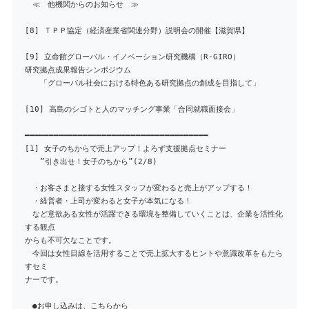
≪ 他機関からのお知らせ ≫
[8] ＴＰＰ協定（経済産業省関連分野）説明会の開催【滋賀県】
[9] 立命館グローバル・イノベーション研究機構（R-GIRO）
研究拠点成果報告シンポジウム
「グローバル社会における特色ある研究拠点の創成を目指して」
[10] 高島のシゴトと人のマッチング事業「合同就職面接会」
━━━━━━━━━━━━━━━━━━━━━━━━━━━━━━━━━━━━━━
[1] 女子のちからで売上アップ！よろず支援拠点セミナー
”引き出せ！女子のちから”(2/8)
・お客さまと接する女性スタッフが変わると売上がアップする！
・経営者・上司が変わると女子が本気になる！
など意欲ある女性が活躍できる環境を整備していくことは、企業を活性化
する観点
からも不可欠なことです。
今回は女性目線を活用することで売上拡大するヒントや意識改革をもたら
すセミ
ナーです。
●お申し込みは、こちらから