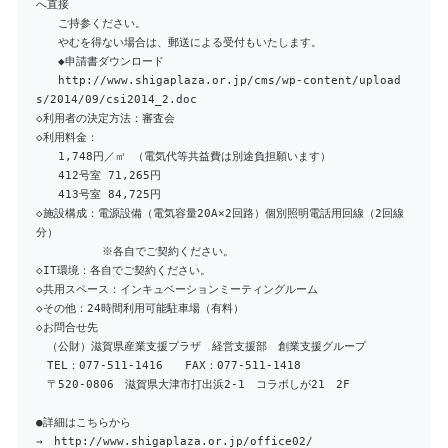
へ直接
ご持参ください。
やむを得ない場合は、郵送による受付もいたします。
◆申請書ダウンロード
http://www.shigaplaza.or.jp/cms/wp-content/upload
s/2014/09/csi2014_2.doc
◇利用者の決定方法：審査会
◇利用料金：
1,748円／㎡ （電気代等共益費は別途負担願います）
412号室 71,265円
413号室 84,725円
◇施設構成：電源設備（電気容量20A×2回路）個別照明電話用回線（2回線
分）
※各自でご契約ください。
◇IT環境：各自でご契約ください。
◇共用スペース：インキュベーションミーティングルーム
◇その他：24時間利用可能駐車場（有料）
◇お問合せ先
（公財）滋賀県産業支援プラザ 経営支援部 創業支援グループ
TEL：077-511-1416 FAX：077-511-1418
〒520-0806 滋賀県大津市打出浜2-1 コラボしが21 2F
●詳細はこちらから
→ http://www.shigaplaza.or.jp/office02/