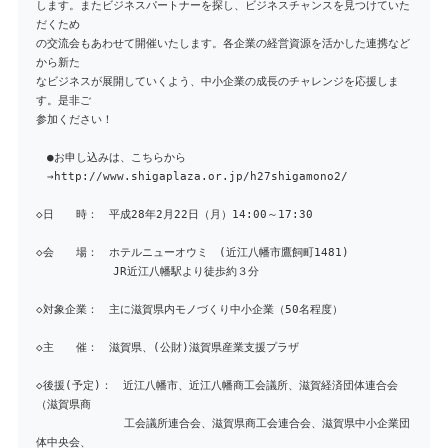
します。またビジネスパートナーを探し、ビジネスチャンスを見つけていた
だくため
の交流会もあわせて開催いたします。各企業の経営資源を活かした連携など
から新た
なビジネスが展開していくよう、中小企業の成長のチャレンジを応援しま
す。是非ご
参加ください！
●お申し込みは、こちらから
→http://www.shigaplaza.or.jp/h27shigamono2/
◇日 時： 平成28年2月22日（月）14:00～17:30
◇会 場： ホテルニューオウミ (近江八幡市鷹飼町1481)
JR近江八幡駅より徒歩約３分
◇対象企業： 主に滋賀県内モノづくり中小企業（50名程度）
◇主 催： 滋賀県、(公財)滋賀県産業支援プラザ
◇後援(予定)： 近江八幡市、近江八幡商工会議所、滋賀経済団体連合会
（滋賀県商
工会議所連合会、滋賀県商工会連合会、滋賀県中小企業団
体中央会、