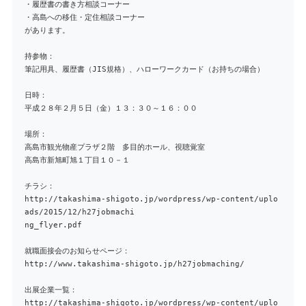
・履歴書の書き方相談コーナー
・高島への移住・定住相談コーナー
があります。
持参物：
筆記用具、履歴書（JIS規格）、ハローワークカード（お持ちの場合）
日時：
平成２８年２月５日（金）１３：３０～１６：００
場所：
高島市観光物産プラザ２階 多目的ホール、視聴覚室
高島市新旭町旭１丁目１０－１
チラシ：
http://takashima-shigoto.jp/wordpress/wp-content/uplo
ads/2015/12/h27jobmachi
ng_flyer.pdf
就職面接会のお知らせページ：
http://www.takashima-shigoto.jp/h27jobmaching/
出展企業一覧：
http://takashima-shigoto.jp/wordpress/wp-content/uplo