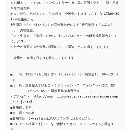
をお招きし、ドイツの「インダストリー4.0」等の事例を交えて、新・産業
革命の最新動
向をご紹介いただきます。引き続き、分科会におきましては、R-GIROが20
12年度後期から
3年間取り組んでまいりました異分野融合による4研究拠点（「エネルギ
ー」「先端医療」
「人・生き方」「食料」）から、5つのプロジェクトの研究成果報告を中心
に、グローバ
ル社会が直面する各分野の課題について議論したいと考えております。
皆様のご来場を心よりお待ちしております。
■日 時：2016年2月18日(木) 13:00～17:45（懇親会18：00～19：0
0）
■場 所：立命館大学びわこ・くさつキャンパス フォレストハウス 2階
（〒525-8577 滋賀県草津市野路東1-1-1）
＜アクセス＞ http://www.ritsumei.jp/accessmap/accessmap
_bkc_j.html
■参加費：無料
■定 員：200名
■参加申込：E-MailまたはFAXにてお申し込みください。
■プログラム概要：下記URLをご参照ください。※PDFファイルが開きま
す。