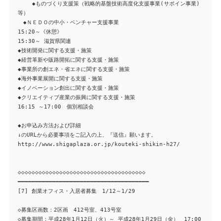
◆ものづくり支援策（戦略的基盤技術高度化支援事業(サポイン事業)
等）
◆ＮＥＤＯの中小・ベンチャー支援事業
15:20～《休憩》
15:30～ 滋賀県関連
◆技術開発に関する支援・施策
◆経営革新や販路開拓に関する支援・施策
◆事業所の創エネ・省エネに関する支援・施策
◆海外事業展開に関する支援・施策
◆イノベーション創出に関する支援・施策
◆クリエイティブ産業の振興に関する支援・施策
16:15 ～17:00 個別相談会
◆お申込み方法および詳細
↓のURLから必要事項をご記入の上、『送信』願います。
http://www.shigaplaza.or.jp/kouteki-shikin-h27/
◇◇◇◇◇◇◇◇◇◇◇◇◇◇◇◇◇◇◇◇◇◇◇◇◇◇◇◇◇◇◇◇◇◇◇◇◇
━━━━━━━━━━━━━━━━━━━━━━━━━━━━━━━━━━━━━━
[7] 創業オフィス・入居者募集 1/12～1/29
◇募集区画数：2区画 412号室、413号室
◇募集期間：平成28年1月12日（火）～ 平成28年1月29日（金） 17:00