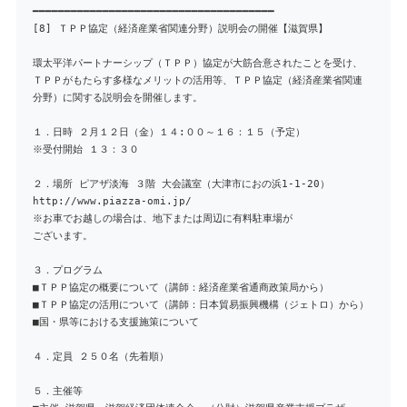
━━━━━━━━━━━━━━━━━━━━━━━━━━━━━━━━━━━━━━
[8] ＴＰＰ協定（経済産業省関連分野）説明会の開催【滋賀県】
環太平洋パートナーシップ（ＴＰＰ）協定が大筋合意されたことを受け、
ＴＰＰがもたらす多様なメリットの活用等、ＴＰＰ協定（経済産業省関連
分野）に関する説明会を開催します。
１．日時 ２月１２日（金）１４:００～１６：１５（予定）
※受付開始 １３：３０
２．場所 ピアザ淡海 ３階 大会議室（大津市におの浜1-1-20）
http://www.piazza-omi.jp/
※お車でお越しの場合は、地下または周辺に有料駐車場が
ございます。
３．プログラム
■ＴＰＰ協定の概要について（講師：経済産業省通商政策局から）
■ＴＰＰ協定の活用について（講師：日本貿易振興機構（ジェトロ）から）
■国・県等における支援施策について
４．定員 ２５０名（先着順）
５．主催等