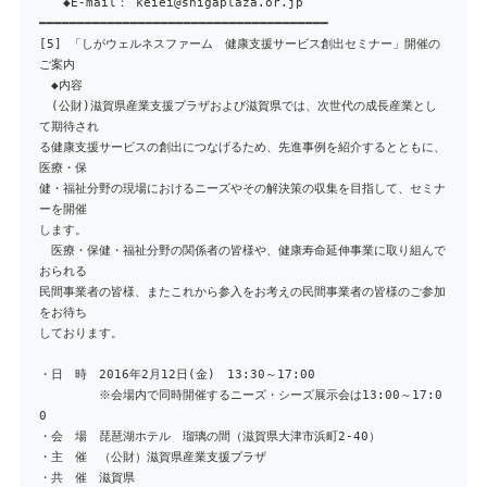
◆E-mail： keiei@shigaplaza.or.jp
━━━━━━━━━━━━━━━━━━━━━━━━━━━━━━━━━━━━━━
[5] 「しがウェルネスファーム 健康支援サービス創出セミナー」開催の
ご案内
◆内容
(公財)滋賀県産業支援プラザおよび滋賀県では、次世代の成長産業とし
て期待され
る健康支援サービスの創出につなげるため、先進事例を紹介するとともに、
医療・保
健・福祉分野の現場におけるニーズやその解決策の収集を目指して、セミナ
ーを開催
します。
医療・保健・福祉分野の関係者の皆様や、健康寿命延伸事業に取り組んで
おられる
民間事業者の皆様、またこれから参入をお考えの民間事業者の皆様のご参加
をお待ち
しております。
・日 時 2016年2月12日(金) 13:30～17:00
※会場内で同時開催するニーズ・シーズ展示会は13:00～17:0
0
・会 場 琵琶湖ホテル 瑠璃の間（滋賀県大津市浜町2-40）
・主 催 （公財）滋賀県産業支援プラザ
・共 催 滋賀県