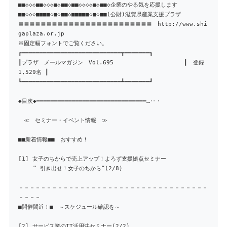
■■◇◇◇■■◇◇◇■◇■■◇■■◇◇◇◇■◇■■◇企業のやる気を応援します
■■◇◇◇■■■■◇■◇■■◇■■■■■◇■◇■■(公財)滋賀県産業支援プラザ
〓〓〓〓〓〓〓〓〓〓〓〓〓〓〓〓〓〓〓〓〓〓〓〓 http://www.shi
gaplaza.or.jp
※固定幅フォントでご覧ください。
┏━━━━━━━━━━━━━━━━━━━━━━━━━━━━┳━━━━━━━┓
┃プラザ メールマガジン Vol.695 ┃ 登録
1,529名 ┃
┗━━━━━━━━━━━━━━━━━━━━━━━━━━━━┻━━━━━━━┛
◆目次◆━━━━━━━━━━━━━━━━━━━━━━━━━━━━━━━…‥・
≪ セミナー・イベント情報 ≫
■■新着情報■■ おすすめ！
[1] 女子のちからで売上アップ！よろず支援拠点セミナー
” 引き出せ！女子のちから”(2/8)
－－－－－－－－－－－－－－－－－－－－－－－－－－－－－－－－－－
－－－－
■開催間近！■ ～スケジュール確認を～
[2] サービス業のIT活用法セミナー(2/2)