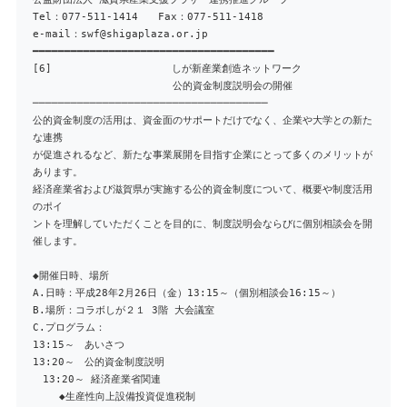
Tel：077-511-1414 Fax：077-511-1418
e-mail：swf@shigaplaza.or.jp
━━━━━━━━━━━━━━━━━━━━━━━━━━━━━━━━━━━━━━
[6] しが新産業創造ネットワーク
公的資金制度説明会の開催
─────────────────────────────────────
公的資金制度の活用は、資金面のサポートだけでなく、企業や大学との新た
な連携
が促進されるなど、新たな事業展開を目指す企業にとって多くのメリットが
あります。
経済産業省および滋賀県が実施する公的資金制度について、概要や制度活用
のポイ
ントを理解していただくことを目的に、制度説明会ならびに個別相談会を開
催します。
◆開催日時、場所
A.日時：平成28年2月26日（金）13:15～（個別相談会16:15～）
B.場所：コラボしが２１ 3階 大会議室
C.プログラム：
13:15～ あいさつ
13:20～ 公的資金制度説明
13:20～ 経済産業省関連
◆生産性向上設備投資促進税制