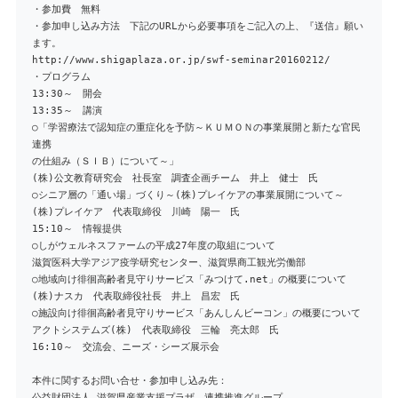
・参加費 無料
・参加申し込み方法 下記のURLから必要事項をご記入の上、『送信』願い
ます。
http://www.shigaplaza.or.jp/swf-seminar20160212/
・プログラム
13:30～ 開会
13:35～ 講演
○「学習療法で認知症の重症化を予防～ＫＵＭＯＮの事業展開と新たな官民
連携
の仕組み（ＳＩＢ）について～」
(株)公文教育研究会 社長室 調査企画チーム 井上 健士 氏
○シニア層の「通い場」づくり～(株)プレイケアの事業展開について～
(株)プレイケア 代表取締役 川崎 陽一 氏
15:10～ 情報提供
○しがウェルネスファームの平成27年度の取組について
滋賀医科大学アジア疫学研究センター、滋賀県商工観光労働部
○地域向け徘徊高齢者見守りサービス「みつけて.net」の概要について
(株)ナスカ 代表取締役社長 井上 昌宏 氏
○施設向け徘徊高齢者見守りサービス「あんしんビーコン」の概要について
アクトシステムズ(株) 代表取締役 三輪 亮太郎 氏
16:10～ 交流会、ニーズ・シーズ展示会
本件に関するお問い合せ・参加申し込み先：
公益財団法人 滋賀県産業支援プラザ 連携推進グループ