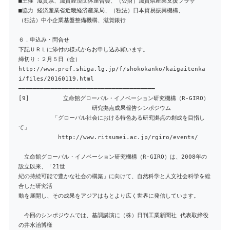
■主催 滋賀県、滋賀経済団体連合会、（公財）滋賀県産業支援プラザ
■協力 経済産業省近畿経済産業局、（独法）日本貿易振興機構、
（独法）中小企業基盤整備機構、滋賀銀行
６．申込み・問合せ
下記ＵＲＬに添付の様式からお申し込み願います。
締切り：２月５日（金）
http://www.pref.shiga.lg.jp/f/shokokanko/kaigaitenka
i/files/20160119.html
━━━━━━━━━━━━━━━━━━━━━━━━━━━━━━━━━━━━━━
[9] 立命館グローバル・イノベーション研究機構（R-GIRO）
研究拠点成果報告シンポジウム
「グローバル社会における特色ある研究拠点の創成を目指し
て」
http://www.ritsumei.ac.jp/rgiro/events/
立命館グローバル・イノベーション研究機構（R-GIRO）は、2008年の
設立以来、「21世
紀の持続可能で豊かな社会の構築」に向けて、自然科学と人文社会科学を総
合した研究活
動を展開し、その成果をアジアはもとより広く世界に発信しています。
今回のシンポジウムでは、基調講演に（株）日刊工業新聞社 代表取締役
の井水治博様