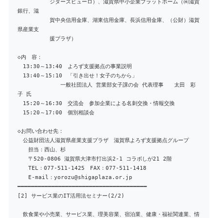
ジターズビューロ）、滋賀県中小企業プラットホーム（㈱滋賀
銀行、滋
賀中央信用金庫、湖東信用金庫、長浜信用金庫、（公財）滋賀
県産業支
援プラザ）
◇内 容：
13:30～13:40 よろず支援拠点の事業説明
13:40～15:10 「引き出せ！女子のちから」
一般社団法人 営業部女子課の会 代表理事 太田 彩
子 氏
15:20～16:30 交流会 参加企業による名刺交換・情報交換
15:20～17:00 個別相談会
◇お問い合わせ先：
公益財団法人滋賀県産業支援プラザ 滋賀県よろず支援拠点グループ
担当：西山、杉
〒520-0806 滋賀県大津市打出浜2-1 コラボしが21 2階
TEL：077-511-1425 FAX：077-511-1418
E-mail：yorozu@shigaplaza.or.jp
━━━━━━━━━━━━━━━━━━━━━━━━━━━━━━━━━━━━━━
[2] サービス業のIT活用法セミナー(2/2)
飲食業や小売業、サービス業、理美容業、宿泊業、健康・福祉関連業、情