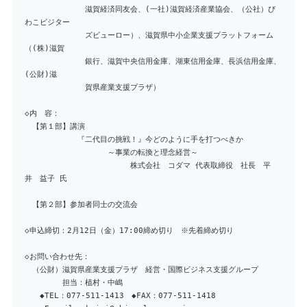
滋賀経済同友会、(一社)滋賀経済産業協会、（公社）び
わこビジター
ズビューロー）、滋賀県中小企業支援プラットフォーム
（(株)滋賀
銀行、滋賀中央信用金庫、湖東信用金庫、長浜信用金庫、
(公財)滋
賀県産業支援プラザ）
◇内 容：
【第１部】講演
『二代目の挑戦！』今どのように手を打つべきか
～事業の転換と理念経営～
株式会社 コダマ 代表取締役 社長 平
井 益子 氏
【第２部】参加者同士の交流会
◇申込締切：2月12日（金）17:00締め切り ※先着締め切り
◇お問い合わせ先：
（公財）滋賀県産業支援プラザ 経営・国際ビジネス支援グループ
担当：植村・中嶋
◆TEL：077-511-1413 ◆FAX：077-511-1418