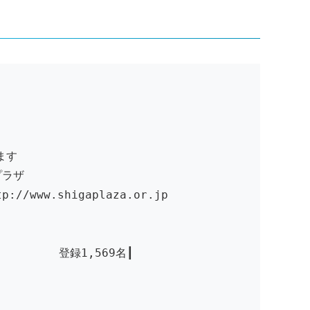
します
プラザ
ww.shigaplaza.or.jp
 登録1,569名┃