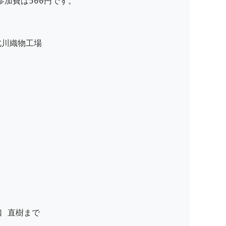
加費は500円です。
川織物工場
。
 直樹まで