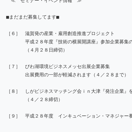
≪ セミナー・イベント情報 ≫
■まだまだ募集してます■
［６］ 滋賀発の産業・雇用創造推進プロジェクト
平成２８年度『技術の横展開講座』参加企業募集の
（４月２８日締切）
［７］ びわ湖環境ビジネスメッセ出展企業募集
出展費用の一部が軽減されます（４／２８まで）
［８］ しがビジネスマッチング会ｉｎ大津『発注企業』
（４／２８締切）
［９］ 平成２８年度 インキュベーション・マネジャー養