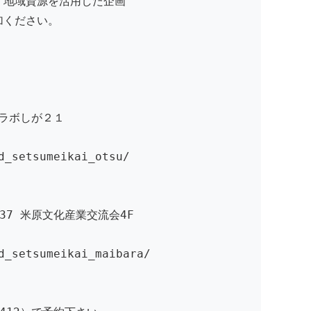
。地域資源を活用した企画
加ください。
ラボしが２１
_setsumeikai_otsu/
37 米原文化産業交流会4F
setsumeikai_maibara/