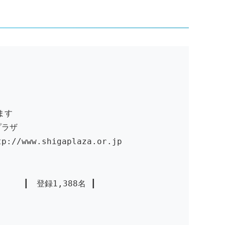
します
プラザ
ww.shigaplaza.or.jp
 登録1,388名 ┃