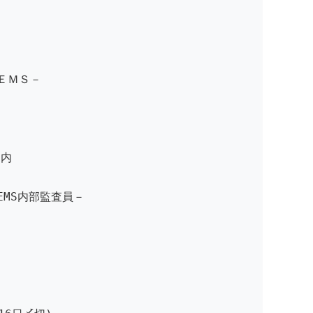
ぶＥＭＳ－
案内
せEMS内部監査員－