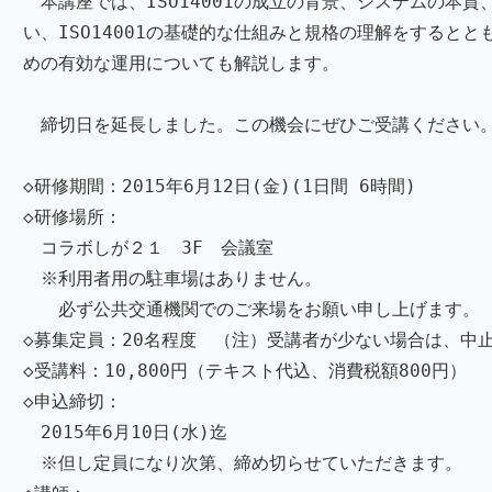
本講座では、ISO14001の成立の背景、システムの本質
い、ISO14001の基礎的な仕組みと規格の理解をすると
めの有効な運用についても解説します。
締切日を延長しました。この機会にぜひご受講ください
◇研修期間：2015年6月12日(金)(1日間 6時間)
◇研修場所：
コラボしが２１ 3F 会議室
※利用者用の駐車場はありません。
必ず公共交通機関でのご来場をお願い申し上げます。
◇募集定員：20名程度 （注）受講者が少ない場合は、中
◇受講料：10,800円（テキスト代込、消費税額800円）
◇申込締切：
2015年6月10日(水)迄
※但し定員になり次第、締め切らせていただきます。