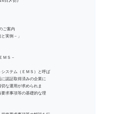
16日〆切)
 のご案内
と実例－」
ぶＥＭＳ－
トシステム（ＥＭＳ）と呼ば
既に認証取得済みの企業に
適切な運用が求められま
格要求事項等の基礎的な理