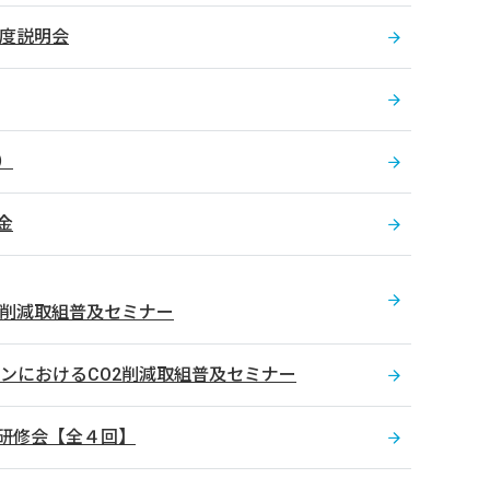
度説明会
）
金
2削減取組普及セミナー
ンにおけるCO2削減取組普及セミナー
ネ研修会【全４回】