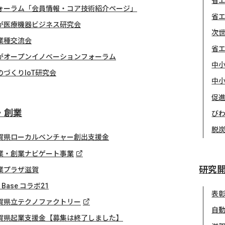
省
ォーラム「会員情報・コア技術紹介ページ」
省
が医療機器ビジネス研究会
次
業種交流会
省
がオープンイノベーションフォーラム
中小
のづくりIoT研究会
中小
促
・創業
び
脱
賀県ローカルベンチャー創出支援金
業・創業ナビゲート事業
研究
業プラザ滋賀
z Base コラボ21
表
賀県立テクノファクトリー
自
賀県起業支援金【募集は終了しました】