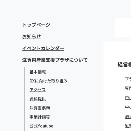
トップページ
お知らせ
イベントカレンダー
滋賀県産業支援プラザについて
経営
基本情報
プ
DXに向けた取り組み
専
アクセス
中
資料提供
中
決算書票類
滋
事業計画等
公式Youtube
滋