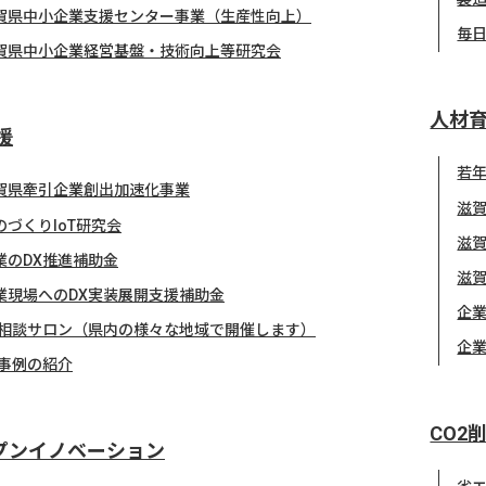
賀県中小企業支援センター事業（生産性向上）
毎
賀県中小企業経営基盤・技術向上等研究会
人材
援
若
賀県牽引企業創出加速化事業
滋
のづくりIoT研究会
滋
業のDX推進補助金
滋
業現場へのDX実装展開支援補助金
企業
X相談サロン（県内の様々な地域で開催します）
企
X事例の紹介
CO2
プンイノベーション