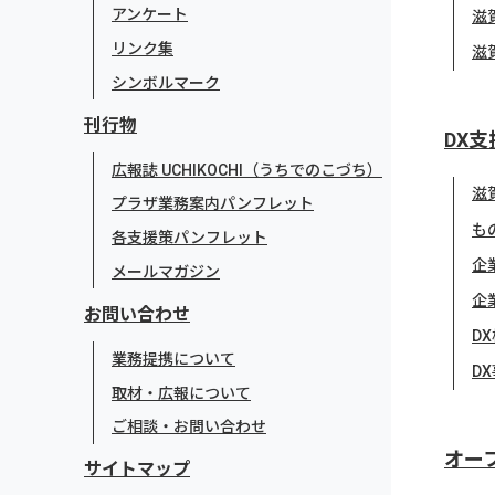
アンケート
滋
リンク集
滋
シンボルマーク
刊行物
DX支
広報誌 UCHIKOCHI（うちでのこづち）
滋
プラザ業務案内パンフレット
も
各支援策パンフレット
企
メールマガジン
企
お問い合わせ
D
業務提携について
D
取材・広報について
ご相談・お問い合わせ
オー
サイトマップ