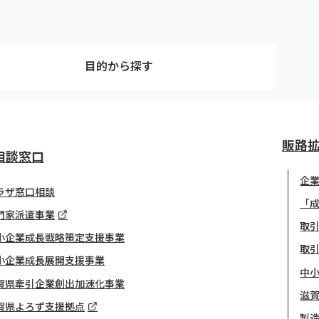
目的から探す
販路
相談窓口
企
ラザ窓口相談
「
門家派遣事業
取引
小企業成長戦略策定支援事業
取
小企業成長展開支援事業
中
賀県牽引企業創出加速化事業
滋
賀県よろず支援拠点
製