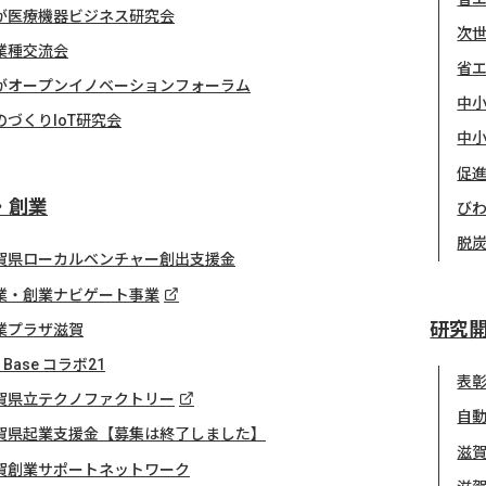
が医療機器ビジネス研究会
次
業種交流会
省
がオープンイノベーションフォーラム
中小
のづくりIoT研究会
中小
促
・創業
び
脱
賀県ローカルベンチャー創出支援金
業・創業ナビゲート事業
研究
業プラザ滋賀
z Base コラボ21
表
賀県立テクノファクトリー
自
賀県起業支援金【募集は終了しました】
滋
賀創業サポートネットワーク