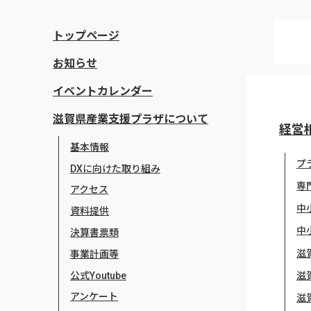
トップページ
お知らせ
イベントカレンダー
滋賀県産業支援プラザについて
経営
基本情報
プ
DXに向けた取り組み
専
アクセス
中
資料提供
中
決算書票類
滋
事業計画等
公式Youtube
滋
アンケート
滋