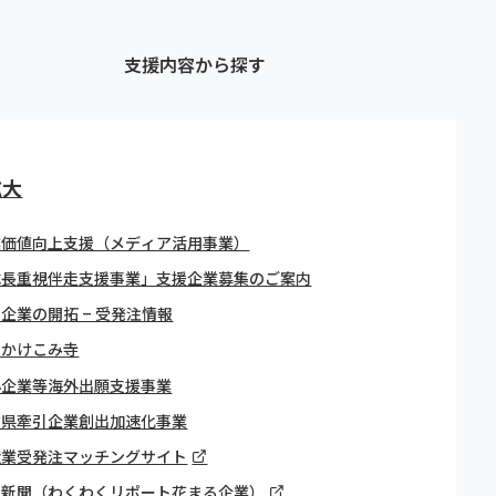
支援内容から探す
拡大
業価値向上支援（メディア活用事業）
成長重視伴走支援事業」支援企業募集のご案内
企業の開拓 – 受発注情報
引かけこみ寺
小企業等海外出願支援事業
賀県牽引企業創出加速化事業
造業受発注マッチングサイト
日新聞（わくわくリポート花まる企業）