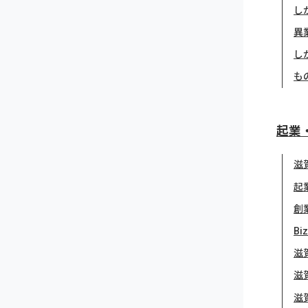
し
異
し
も
起業
滋
起
創
Bi
滋
滋
滋