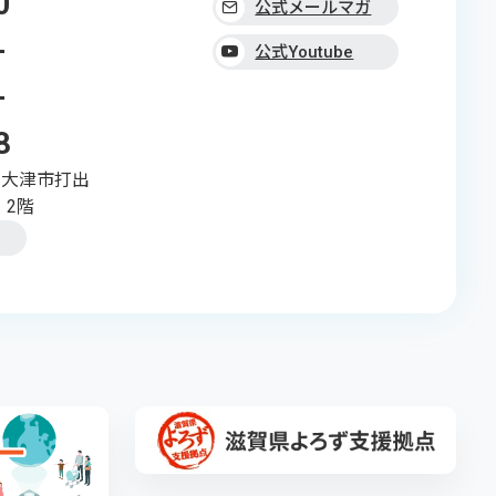
0
公式メールマガ
-
ジン
公式Youtube
-
8
県大津市打出
 2階