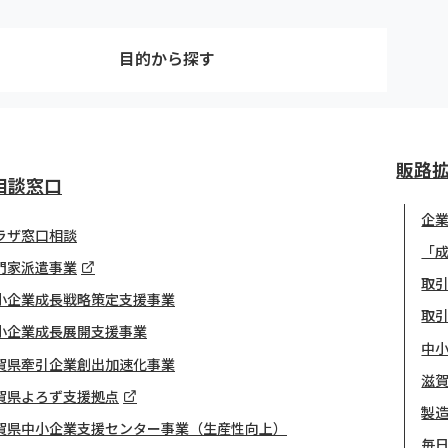
目的から探す
販路
相談窓口
企
ラザ窓口相談
「
門家派遣事業
取引
小企業成長戦略策定支援事業
取
小企業成長展開支援事業
中
賀県牽引企業創出加速化事業
滋
賀県よろず支援拠点
製
賀県中小企業支援センター事業（生産性向上）
毎