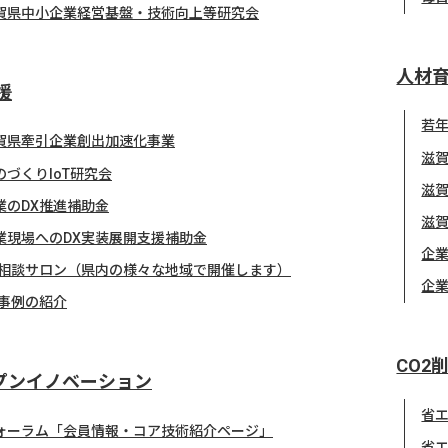
賀県中小企業経営基盤・技術向上等研究会
人材
援
若
賀県牽引企業創出加速化事業
滋
のづくりIoT研究会
滋
業のDX推進補助金
滋
業現場へのDX実装展開支援補助金
企業
X相談サロン（県内の様々な地域で開催します）
企
X事例の紹介
CO2
プンイノベーション
省
ォーラム「会員情報・コア技術紹介ページ」
省