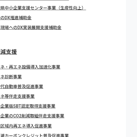
賀県中小企業支援センター事業（生産性向上）
のDX推進補助金
業現場へのDX実装展開支援補助金
削減支援
エネ・再エネ設備導入加速化事業
エネ診断事業
世代自動車普及促進事業
エネ等伴走支援事業
企業版SBT認定取得支援事業
企業のCO2削減取組伴走支援事業
進区域内再エネ導入促進事業
わ湖カーボンクレジット普及促進事業