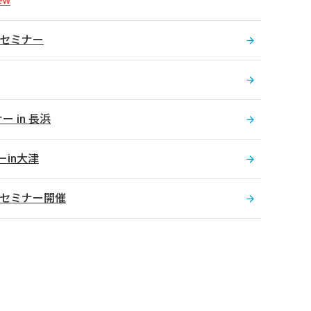
知セミナー
 in 長浜
in大津
知セミナー開催