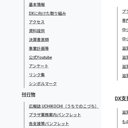
基本情報
プ
DXに向けた取り組み
専
アクセス
中
資料提供
中
決算書票類
滋
事業計画等
公式Youtube
滋
アンケート
滋
リンク集
滋
シンボルマーク
刊行物
DX支
広報誌 UCHIKOCHI（うちでのこづち）
滋
プラザ業務案内パンフレット
も
各支援策パンフレット