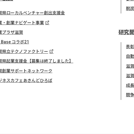
脱
賀県ローカルベンチャー創出支援金
業・創業ナビゲート事業
研究
業プラザ滋賀
z Base コラボ21
表
賀県立テクノファクトリー
自
賀県起業支援金【募集は終了しました】
滋
賀創業サポートネットワーク
滋
ジネスカフェあきんどひろば
成長
競