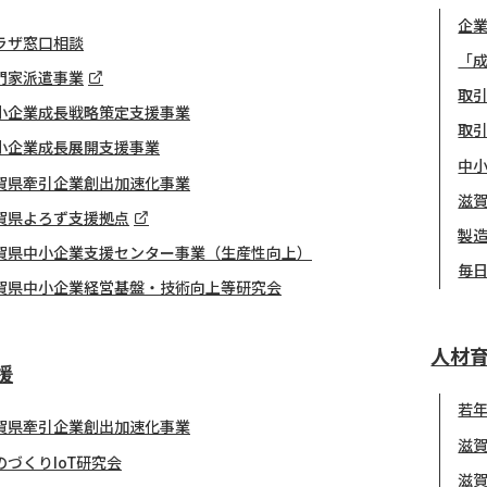
企
ラザ窓口相談
「
門家派遣事業
取引
小企業成長戦略策定支援事業
取
小企業成長展開支援事業
中
賀県牽引企業創出加速化事業
滋
賀県よろず支援拠点
製
賀県中小企業支援センター事業（生産性向上）
毎
賀県中小企業経営基盤・技術向上等研究会
人材
援
若
賀県牽引企業創出加速化事業
滋
のづくりIoT研究会
滋