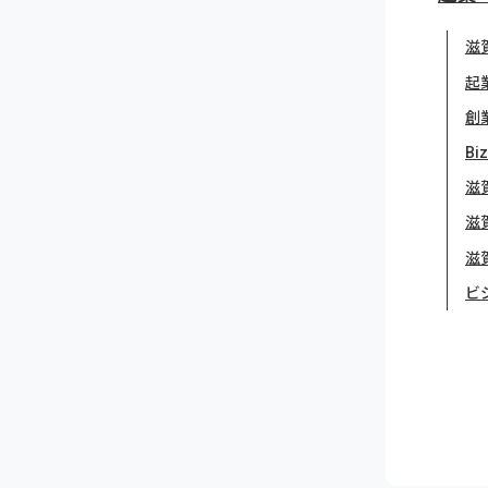
滋
起
創
Bi
滋
滋
滋
ビ