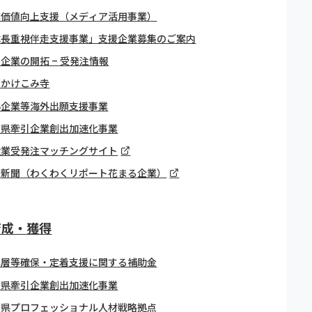
業価値向上支援（メディア活用事業）
成長重視伴走支援事業」支援企業募集のご案内
企業の開拓 – 受発注情報
引かけこみ寺
小企業等海外出願支援事業
賀県牽引企業創出加速化事業
造業受発注マッチングサイト
日新聞（わくわくリポート花まる企業）
育成・獲得
年層等確保・定着支援に関する補助金
賀県牽引企業創出加速化事業
賀県プロフェッショナル人材戦略拠点