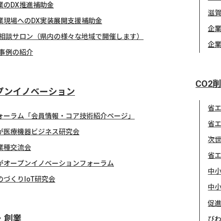
業のDX推進補助金
滋
業現場へのDX実装展開支援補助金
企業
X相談サロン（県内の様々な地域で開催します）
企
X事例の紹介
CO2
プンイノベーション
省
ォーラム「会員情報・コア技術紹介ページ」
省
が医療機器ビジネス研究会
次
業種交流会
省
がオープンイノベーションフォーラム
中小
のづくりIoT研究会
中小
促
・創業
び