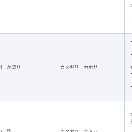
桐 かほり
カタギリ カホリ
山 聡
カタヤマ サトシ