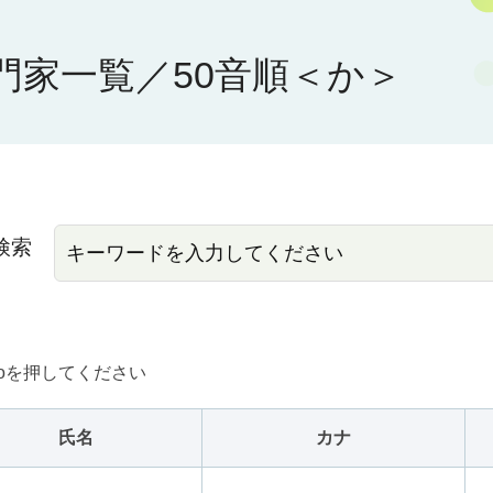
門家一覧／50音順＜か＞
検索
oを押してください
氏名
カナ