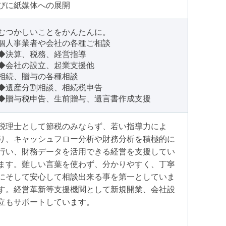
びに紙媒体への展開
むつかしいことをかんたんに。
個人事業者や会社の各種ご相談
◆決算、税務、経営指導
◆会社の設立、起業支援他
相続、贈与の各種相談
◆遺産分割相談、相続税申告
◆贈与税申告、生前贈与、遺言書作成支援
税理士として節税のみならず、若い指導力によ
り、キャッシュフロー分析や財務分析を積極的に
行い、財務データを活用できる経営を支援してい
ます。難しい言葉を使わず、分かりやすく、丁寧
にそして安心して相談出来る事を第一としていま
す。経営革新等支援機関として新規開業、会社設
立もサポートしています。