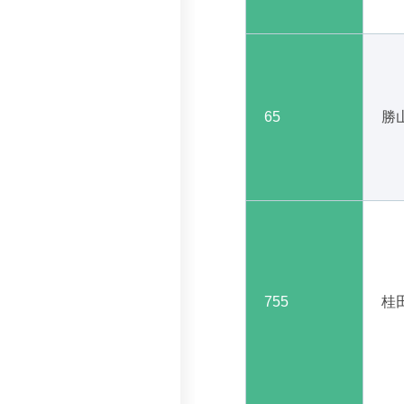
65
勝
755
桂