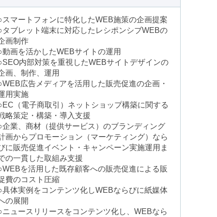
○スマートフォンに特化したWEB施策の企画提案
○タブレット端末に対応したレシポンシブWEBの
企画制作
○動画を活かしたWEBサイトの運用
○SEO内部対策を重視したWEBサイトデザインの
企画、制作、運用
○WEB広告メディアを活用した販売促進の企画・
運用実施
○EC（電子商取引）ネットショップ構築に関する
戦略策定・構築・導入支援
○企業、商材（提供サービス）のブランディング
計画からプロモーション（マーケティング）なら
びに販売促進イベント・キャンペーン実施運用ま
での一貫した取組み支援
○WEBを活用した既存顧客への販売促進による販
促費のコスト圧縮
○具体実例をコンテンツ化しWEBならびに紙媒体
への展開
○ニュースリリースをコンテンツ化し、WEBなら