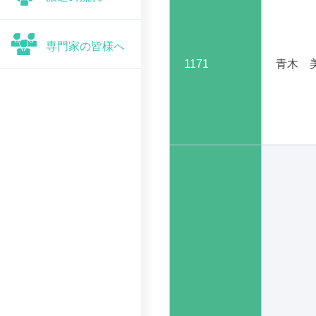
専門家の皆様へ
1171
青木 