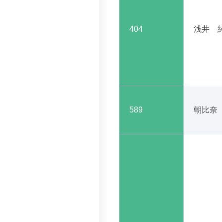
404
浅井 
589
朝比奈