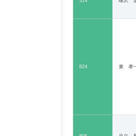
314
味沢 
824
東 孝