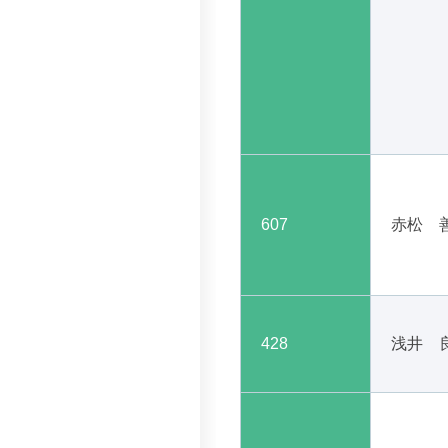
607
赤松 
428
浅井 