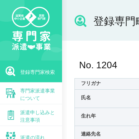
登録専門
No. 1204
登録専門家検索
フリガナ
専門家派遣事業
氏名
について
派遣申し込みと
生れ年
注意事項
連絡先名
派遣の流れ