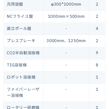
汎用旋盤
φ300*1000mm
2
NCフライス盤
1000mm×500mm
2
直立ボール盤
-
4
プレスブレーキ
3000mm、1250mm
2
CO2半自動溶接機
-
9
TIG溶接機
-
8
ロボット溶接機
-
1
ファイバーレーザ
-
1
ー溶接機
ロータリー研磨機
-
1