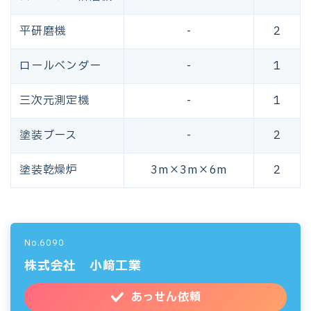
平研磨機
-
2
ロールベンダー
-
1
三次元測定機
-
1
塗装ブース
-
2
塗装乾燥炉
3m×3m×6m
2
No.6090
株式会社 小﨑工業
あっせん依頼