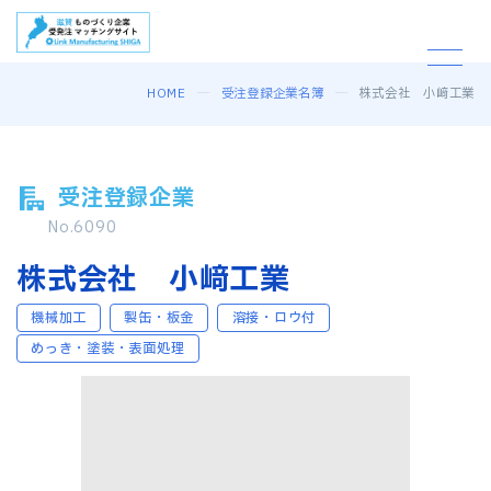
HOME
受注登録企業名簿
株式会社 小﨑工業
受注登録企業
No.6090
株式会社 小﨑工業
機械加工
製缶・板金
溶接・ロウ付
めっき・塗装・表面処理